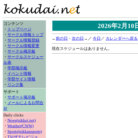
コンテンツ
2026年2月1
・
トップページ
・
サークル情報トップ
←
前の日
・
次の日
→／
今日
／
カレンダーへ戻る
・
サークル情報登録
・
サークル情報変更
現在スケジュールはありません。
・
サークル掲示板
・
サークルスケジュー
ル表
・
学部掲示板
・
イベント情報
・
学部サイト情報
・
リンク集
サポート
・
サポート掲示板
・
メールによるお問合
せ
Daily clicks
・
News(nikkei net)
・
Weather(CWW)
・
Sports(nikkansports)
・
TV(ザテレビジョ