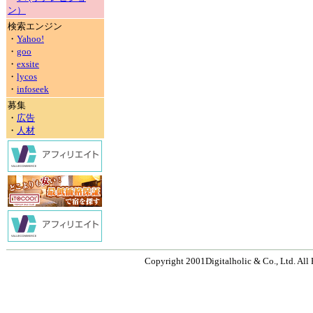
ン）
検索エンジン
・
Yahoo!
・
goo
・
exsite
・
lycos
・
infoseek
募集
・
広告
・
人材
Copyright 2001Digitalholic & Co., Ltd. All