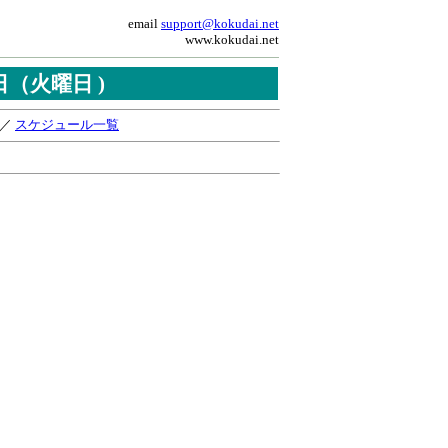
email
support@kokudai.net
www.kokudai.net
0日（火曜日 )
／
スケジュール一覧