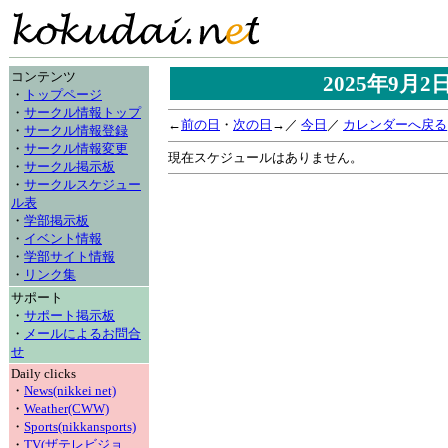
コンテンツ
2025年9月
・
トップページ
・
サークル情報トップ
←
前の日
・
次の日
→／
今日
／
カレンダーへ戻る
・
サークル情報登録
・
サークル情報変更
現在スケジュールはありません。
・
サークル掲示板
・
サークルスケジュー
ル表
・
学部掲示板
・
イベント情報
・
学部サイト情報
・
リンク集
サポート
・
サポート掲示板
・
メールによるお問合
せ
Daily clicks
・
News(nikkei net)
・
Weather(CWW)
・
Sports(nikkansports)
・
TV(ザテレビジョ