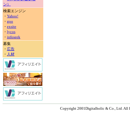
ン）
検索エンジン
・
Yahoo!
・
goo
・
exsite
・
lycos
・
infoseek
募集
・
広告
・
人材
Copyright 2001Digitalholic & Co., Ltd. All