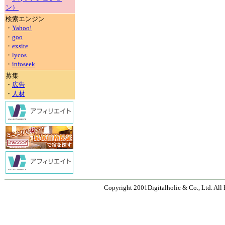
ン）
検索エンジン
・
Yahoo!
・
goo
・
exsite
・
lycos
・
infoseek
募集
・
広告
・
人材
Copyright 2001Digitalholic & Co., Ltd. All