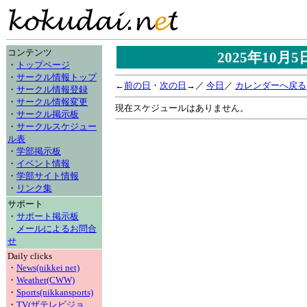
コンテンツ
2025年10月
・
トップページ
・
サークル情報トップ
←
前の日
・
次の日
→／
今日
／
カレンダーへ戻る
・
サークル情報登録
・
サークル情報変更
現在スケジュールはありません。
・
サークル掲示板
・
サークルスケジュー
ル表
・
学部掲示板
・
イベント情報
・
学部サイト情報
・
リンク集
サポート
・
サポート掲示板
・
メールによるお問合
せ
Daily clicks
・
News(nikkei net)
・
Weather(CWW)
・
Sports(nikkansports)
・
TV(ザテレビジョ