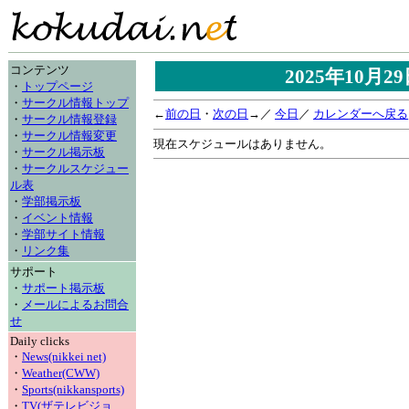
コンテンツ
2025年10月
・
トップページ
・
サークル情報トップ
←
前の日
・
次の日
→／
今日
／
カレンダーへ戻る
・
サークル情報登録
・
サークル情報変更
現在スケジュールはありません。
・
サークル掲示板
・
サークルスケジュー
ル表
・
学部掲示板
・
イベント情報
・
学部サイト情報
・
リンク集
サポート
・
サポート掲示板
・
メールによるお問合
せ
Daily clicks
・
News(nikkei net)
・
Weather(CWW)
・
Sports(nikkansports)
・
TV(ザテレビジョ