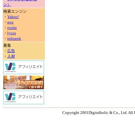
ン）
検索エンジン
・
Yahoo!
・
goo
・
exsite
・
lycos
・
infoseek
募集
・
広告
・
人材
Copyright 2001Digitalholic & Co., Ltd. All