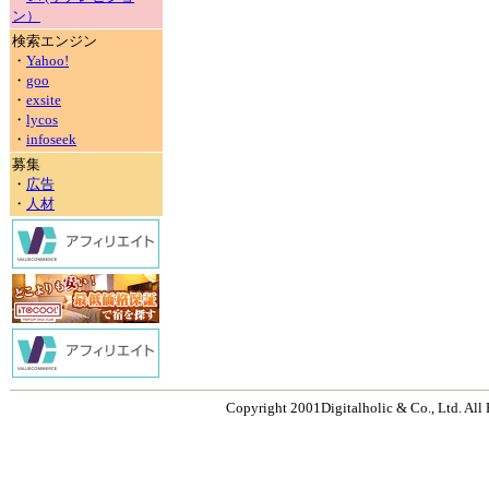
ン）
検索エンジン
・
Yahoo!
・
goo
・
exsite
・
lycos
・
infoseek
募集
・
広告
・
人材
Copyright 2001Digitalholic & Co., Ltd. All