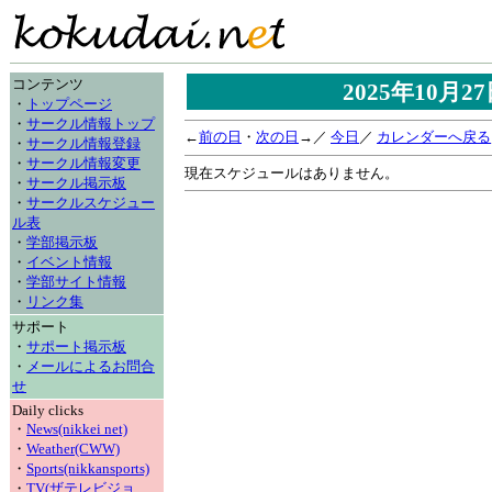
コンテンツ
2025年10月
・
トップページ
・
サークル情報トップ
←
前の日
・
次の日
→／
今日
／
カレンダーへ戻る
・
サークル情報登録
・
サークル情報変更
現在スケジュールはありません。
・
サークル掲示板
・
サークルスケジュー
ル表
・
学部掲示板
・
イベント情報
・
学部サイト情報
・
リンク集
サポート
・
サポート掲示板
・
メールによるお問合
せ
Daily clicks
・
News(nikkei net)
・
Weather(CWW)
・
Sports(nikkansports)
・
TV(ザテレビジョ