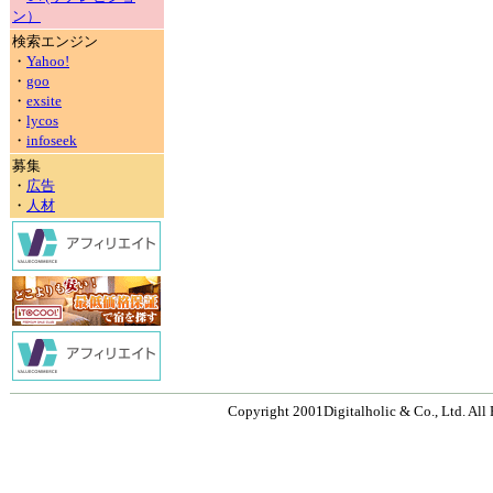
ン）
検索エンジン
・
Yahoo!
・
goo
・
exsite
・
lycos
・
infoseek
募集
・
広告
・
人材
Copyright 2001Digitalholic & Co., Ltd. All