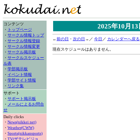
コンテンツ
2025年10月
・
トップページ
・
サークル情報トップ
←
前の日
・
次の日
→／
今日
／
カレンダーへ戻る
・
サークル情報登録
・
サークル情報変更
現在スケジュールはありません。
・
サークル掲示板
・
サークルスケジュー
ル表
・
学部掲示板
・
イベント情報
・
学部サイト情報
・
リンク集
サポート
・
サポート掲示板
・
メールによるお問合
せ
Daily clicks
・
News(nikkei net)
・
Weather(CWW)
・
Sports(nikkansports)
・
TV(ザテレビジョ