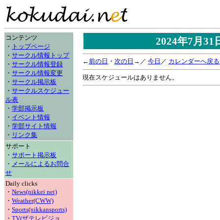
コンテンツ
2024年7月3
・
トップページ
・
サークル情報トップ
←
前の日
・
次の日
→／
今日
／
カレンダーへ戻る
・
サークル情報登録
・
サークル情報変更
現在スケジュールはありません。
・
サークル掲示板
・
サークルスケジュー
ル表
・
学部掲示板
・
イベント情報
・
学部サイト情報
・
リンク集
サポート
・
サポート掲示板
・
メールによるお問合
せ
Daily clicks
・
News(nikkei net)
・
Weather(CWW)
・
Sports(nikkansports)
・
TV(ザテレビジョ