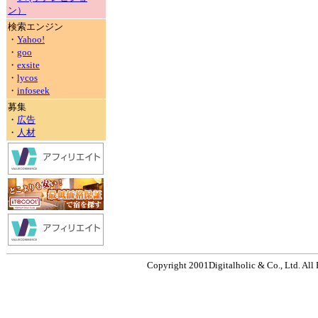
ン）
検索エンジン
・
Yahoo!
・
goo
・
exsite
・
lycos
・
infoseek
募集
・
広告
・
人材
Copyright 2001Digitalholic & Co., Ltd. All