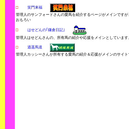
□
笑門来福
管理人のサンフォードさんの愛馬を紹介するページがメインですが
おもろい
□
はせどんの｢鎌倉日記｣
管理人はせどんさんの、所有馬の紹介や応援をメインとしています
□
逍遥馬道
管理人カッシーさんが所有する愛馬の紹介＆応援がメインのサイト