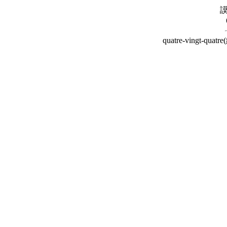
謨
quatre-vingt-