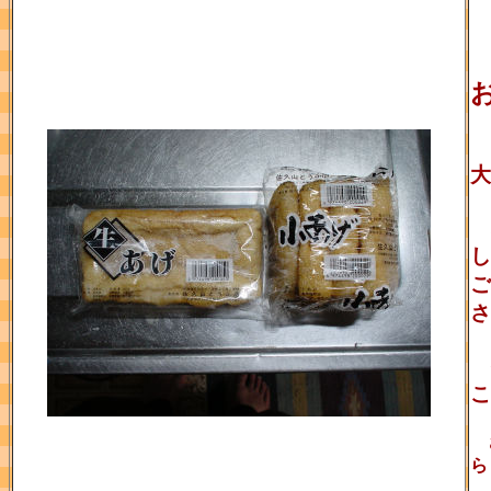
大
し
ご
さ
こ
さ
ら