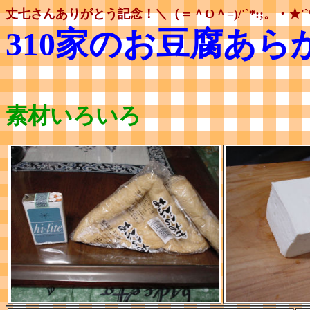
丈七さんありがとう記念！＼（＝＾O＾=)/'`*:;。・★'`
310家のお豆腐あら
素材いろいろ