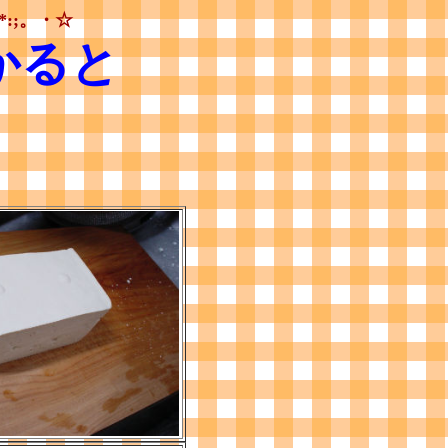
*:;。・☆
かると