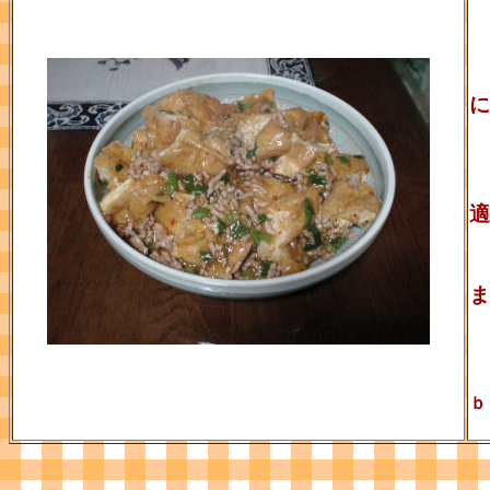
に
適
ま
ｂ