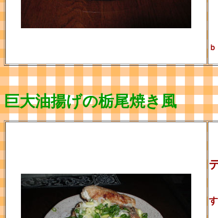
ｂ
巨大油揚げの栃尾焼き風
す