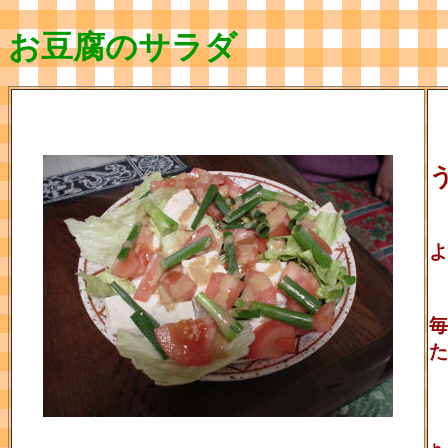
お豆腐のサラダ
よ
毎
た