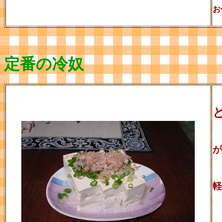
お
定番の冷奴
が
軽