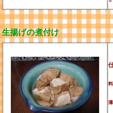
生揚げの煮付け
料
薄