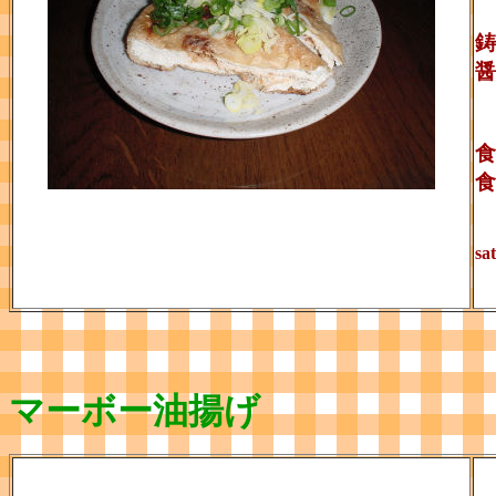
鋳
醤
食
食
sa
マーボー油揚げ