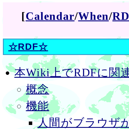
[
Calendar
/
When
/
RD
☆
RDF
☆
本Wiki上でRDFに
概念
機能
人間がブラウザか