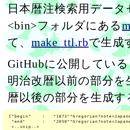
日本暦注検索用データ
<bin>フォルダにある
m
て、
make_ttl.rb
で生成
GitHubに公開しているこの m
明治改暦以前の部分を
暦以後の部分を生成す
 {"begin"    :   "1873^^Gregorian?note=Japane
  "end"      :   "2050^^Gregorian?note=Japane