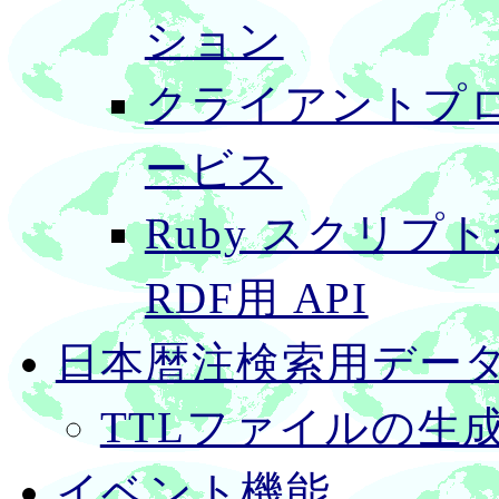
ション
クライアントプロ
ービス
Ruby スクリプトか
RDF用 API
日本暦注検索用デー
TTLファイルの生
イベント機能