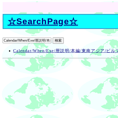
☆
SearchPage
☆
Calendar/When/Exe/暦説明/本編/東南アジア/ビ