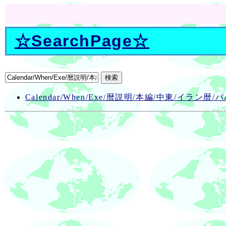
☆
SearchPage
☆
Calendar/When/Exe/暦説明/本編/中東/イラン暦