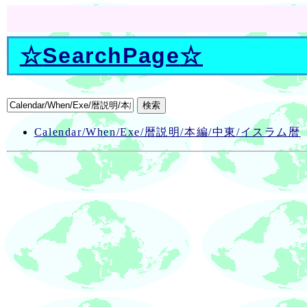
☆
SearchPage
☆
Calendar/When/Exe/暦説明/本編/中東/イスラム暦