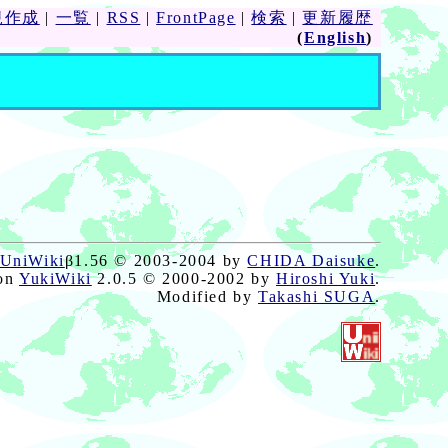
規作成
|
一覧
|
RSS
|
FrontPage
|
検索
|
更新履歴
(
English
)
UniWiki
β1.56 © 2003-2004 by
CHIDA Daisuke
.
on
YukiWiki
2.0.5 © 2000-2002 by
Hiroshi Yuki
.
Modified by
Takashi SUGA
.