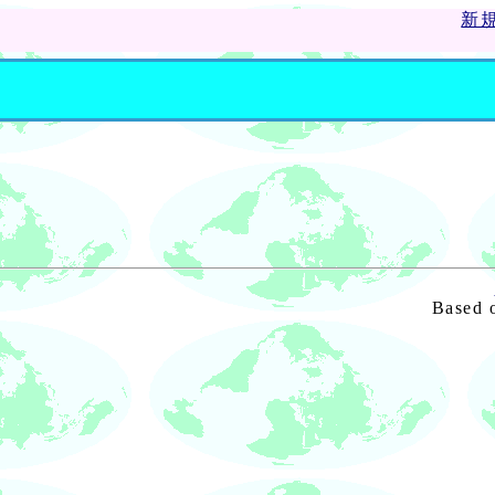
新
Based 