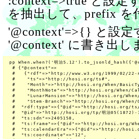
:context=>true と
を抽出して、prefix 
'@context'=>{}
'@context' に書き出
 pp When.when?('明治5.12').to_jsonld_hash({'@c
  # {"@context"=>

  #   {"rdf"=>"http://www.w3.org/1999/02/22-r
  #    "ts"=>"http://hosi.org/ts#",

  #    "Month"=>"http://hosi.org/When/BasicTy
  #    "MonthNote"=>"http://hosi.org/When/Ca
  #    "LunarMansion"=>"http://hosi.org/When
  #    "Stem-Branch"=>"http://hosi.org/When/
  #  "rdf:type"=>{"@id"=>"http://hosi.org/ts/
  #  "@id"=>"http://hosi.org/tp/明治05(1872)-1
  #  "ts:sdn"=>2405158,

  #  "ts:frame"=>{"@id"=>"http://hosi.org/Whe
  #  "ts:calendarEra"=>{"@id"=>"http://hosi.
  #  "ts:coordinate"=>"12",
