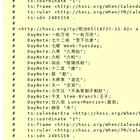
  #    ts:coordinate "1";

  #    ts:frame <http://hosi.org/When/Calenda
  #    ts:ruler <http://hosi.org/When/TM/Ca
  #    ts:sdn 2405158 .

  #

  # <http://hosi.org/tp/明治05(1872)-12-02> a 
  #    DayNote:一粒万倍 "一粒万倍";

  #    DayNote:七十二候 "雪下出麦";

  #    DayNote:七曜 Week:Tuesday;

  #    DayNote:八專 "八專始";

  #    DayNote:六蛇 "六蛇";

  #    DayNote:凶会 "陰陽倶錯";

  #    DayNote:十二直 "建";

  #    DayNote:厭 "厭";

  #    DayNote:大將軍 "遊北";

  #    DayNote:天一 "丑寅";

  #    DayNote:小字注 "不為誓願不動財";

  #    DayNote:干支 Stem-Branch:壬子;

  #    DayNote:廿八宿 LunarMansion:翼宿;

  #    DayNote:納音 "木";

  #    ts:calendarEra <http://hosi.org/When/
  #    ts:coordinate "2";

  #    ts:frame <http://hosi.org/When/Calenda
  #    ts:ruler <http://hosi.org/When/TM/Ca