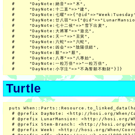
  #     "DayNote:納音"=>"木",

  #     "DayNote:十二直"=>"建",

  #     "DayNote:七曜"=>{"@id"=>"Week:Tuesday"
  #     "DayNote:廿八宿"=>{"@id"=>"LunarMansio
  #     "DayNote:七十二候"=>"雪下出麦",

  #     "DayNote:大將軍"=>"遊北",

  #     "DayNote:天一"=>"丑寅",

  #     "DayNote:六蛇"=>"六蛇",

  #     "DayNote:凶会"=>"陰陽倶錯",

  #     "DayNote:厭"=>"厭",

  #     "DayNote:八專"=>"八專始",

  #     "DayNote:一粒万倍"=>"一粒万倍",

Turtle
 puts When::Parts::Resource.to_linked_data(ha
  # @prefix DayNote: <http://hosi.org/When/C
  # @prefix LunarMansion: <http://hosi.org/W
  # @prefix Stem-Branch: <http://hosi.org/Wh
  # @prefix Week: <http://hosi.org/When/Coord