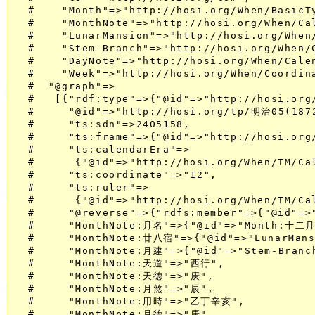
  #    "Month"=>"http://hosi.org/When/BasicTy
  #    "MonthNote"=>"http://hosi.org/When/Ca
  #    "LunarMansion"=>"http://hosi.org/When
  #    "Stem-Branch"=>"http://hosi.org/When/
  #    "DayNote"=>"http://hosi.org/When/Cale
  #    "Week"=>"http://hosi.org/When/Coordina
  #  "@graph"=>

  #   [{"rdf:type"=>{"@id"=>"http://hosi.org/
  #     "@id"=>"http://hosi.org/tp/明治05(1872
  #     "ts:sdn"=>2405158,

  #     "ts:frame"=>{"@id"=>"http://hosi.org/
  #     "ts:calendarEra"=>

  #      {"@id"=>"http://hosi.org/When/TM/Ca
  #     "ts:coordinate"=>"12",

  #     "ts:ruler"=>

  #      {"@id"=>"http://hosi.org/When/TM/C
  #     "@reverse"=>{"rdfs:member"=>{"@id"=>
  #     "MonthNote:月名"=>{"@id"=>"Month:十二月"
  #     "MonthNote:廿八宿"=>{"@id"=>"LunarMans
  #     "MonthNote:月建"=>{"@id"=>"Stem-Branc
  #     "MonthNote:天道"=>"西行",

  #     "MonthNote:天徳"=>"庚",

  #     "MonthNote:月煞"=>"辰",

  #     "MonthNote:用時"=>"乙丁辛亥",

  #     "MonthNote:月徳"=>"庚",
