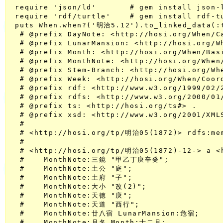
 require 'json/ld'       # gem install json-l
 require 'rdf/turtle'    # gem install rdf-tu
 puts When.when?('明治5.12').to_linked_data(:t
  # @prefix DayNote: <http://hosi.org/When/C
  # @prefix LunarMansion: <http://hosi.org/W
  # @prefix Month: <http://hosi.org/When/Basi
  # @prefix MonthNote: <http://hosi.org/When
  # @prefix Stem-Branch: <http://hosi.org/Wh
  # @prefix Week: <http://hosi.org/When/Coord
  # @prefix rdf: <http://www.w3.org/1999/02/2
  # @prefix rdfs: <http://www.w3.org/2000/01/
  # @prefix ts: <http://hosi.org/ts#> .

  # @prefix xsd: <http://www.w3.org/2001/XMLS
  #

  # <http://hosi.org/tp/明治05(1872)> rdfs:me
  #

  # <http://hosi.org/tp/明治05(1872)-12-> a <h
  #    MonthNote:三鏡 "甲乙丁庚辛癸";

  #    MonthNote:土公 "庭";

  #    MonthNote:土府 "子";

  #    MonthNote:大小 "改(2)";

  #    MonthNote:天徳 "庚";

  #    MonthNote:天道 "西行";

  #    MonthNote:廿八宿 LunarMansion:危宿;

  #    MonthNote:月名 Month:十二月;
