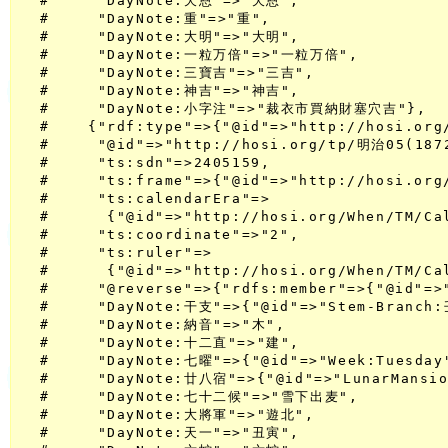
  #     "DayNote:天恩"=>"天恩",

  #     "DayNote:重"=>"重",

  #     "DayNote:大明"=>"大明",

  #     "DayNote:一粒万倍"=>"一粒万倍",

  #     "DayNote:三寶吉"=>"三吉",

  #     "DayNote:神吉"=>"神吉",

  #     "DayNote:小字注"=>"裁衣市買納財塞穴吉"},

  #    {"rdf:type"=>{"@id"=>"http://hosi.org/
  #     "@id"=>"http://hosi.org/tp/明治05(1872
  #     "ts:sdn"=>2405159,

  #     "ts:frame"=>{"@id"=>"http://hosi.org/
  #     "ts:calendarEra"=>

  #      {"@id"=>"http://hosi.org/When/TM/Ca
  #     "ts:coordinate"=>"2",

  #     "ts:ruler"=>

  #      {"@id"=>"http://hosi.org/When/TM/C
  #     "@reverse"=>{"rdfs:member"=>{"@id"=>
  #     "DayNote:干支"=>{"@id"=>"Stem-Branch:
  #     "DayNote:納音"=>"木",

  #     "DayNote:十二直"=>"建",

  #     "DayNote:七曜"=>{"@id"=>"Week:Tuesday"
  #     "DayNote:廿八宿"=>{"@id"=>"LunarMansio
  #     "DayNote:七十二候"=>"雪下出麦",

  #     "DayNote:大將軍"=>"遊北",

  #     "DayNote:天一"=>"丑寅",
