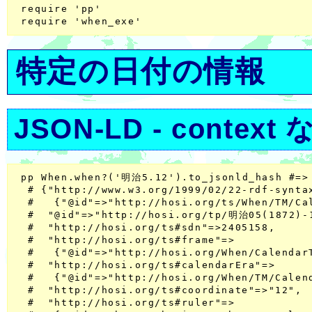
 require 'pp'

特定の日付の情報
JSON-LD - context 
 pp When.when?('明治5.12').to_jsonld_hash #=>

  # {"http://www.w3.org/1999/02/22-rdf-syntax
  #   {"@id"=>"http://hosi.org/ts/When/TM/Cal
  #  "@id"=>"http://hosi.org/tp/明治05(1872)-1
  #  "http://hosi.org/ts#sdn"=>2405158,

  #  "http://hosi.org/ts#frame"=>

  #   {"@id"=>"http://hosi.org/When/CalendarT
  #  "http://hosi.org/ts#calendarEra"=>

  #   {"@id"=>"http://hosi.org/When/TM/Calen
  #  "http://hosi.org/ts#coordinate"=>"12",

  #  "http://hosi.org/ts#ruler"=>
