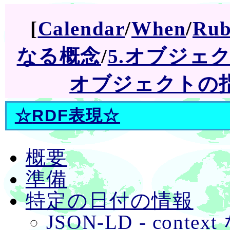
[
Calendar
/
When
/
Ru
なる概念
/
5.オブジェ
オブジェクトの
☆
RDF表現
☆
概要
準備
特定の日付の情報
JSON-LD - contex