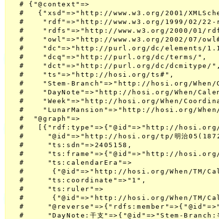
  # {"@context"=>

  #   {"xsd"=>"http://www.w3.org/2001/XMLSche
  #    "rdf"=>"http://www.w3.org/1999/02/22-r
  #    "rdfs"=>"http://www.w3.org/2000/01/rdf
  #    "owl"=>"http://www.w3.org/2002/07/owl#
  #    "dc"=>"http://purl.org/dc/elements/1.1
  #    "dcq"=>"http://purl.org/dc/terms/",

  #    "dct"=>"http://purl.org/dc/dcmitype/",
  #    "ts"=>"http://hosi.org/ts#",

  #    "Stem-Branch"=>"http://hosi.org/When/
  #    "DayNote"=>"http://hosi.org/When/Cale
  #    "Week"=>"http://hosi.org/When/Coordina
  #    "LunarMansion"=>"http://hosi.org/When
  #  "@graph"=>

  #   [{"rdf:type"=>{"@id"=>"http://hosi.org/
  #     "@id"=>"http://hosi.org/tp/明治05(1872
  #     "ts:sdn"=>2405158,

  #     "ts:frame"=>{"@id"=>"http://hosi.org/
  #     "ts:calendarEra"=>

  #      {"@id"=>"http://hosi.org/When/TM/Ca
  #     "ts:coordinate"=>"1",

  #     "ts:ruler"=>

  #      {"@id"=>"http://hosi.org/When/TM/C
  #     "@reverse"=>{"rdfs:member"=>{"@id"=>
  #     "DayNote:干支"=>{"@id"=>"Stem-Branch: