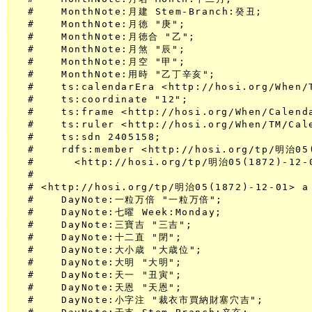
  #    MonthNote:月建 Stem-Branch:癸丑;

  #    MonthNote:月徳 "庚";

  #    MonthNote:月徳合 "乙";

  #    MonthNote:月煞 "辰";

  #    MonthNote:月空 "甲";

  #    MonthNote:用時 "乙丁辛亥";

  #    ts:calendarEra <http://hosi.org/When/
  #    ts:coordinate "12";

  #    ts:frame <http://hosi.org/When/Calenda
  #    ts:ruler <http://hosi.org/When/TM/Ca
  #    ts:sdn 2405158;

  #    rdfs:member <http://hosi.org/tp/明治05(
  #      <http://hosi.org/tp/明治05(1872)-12-0
  #

  # <http://hosi.org/tp/明治05(1872)-12-01> a 
  #    DayNote:一粒万倍 "一粒万倍";

  #    DayNote:七曜 Week:Monday;

  #    DayNote:三寶吉 "三吉";

  #    DayNote:十二直 "閉";

  #    DayNote:大小歳 "大歳位";

  #    DayNote:大明 "大明";

  #    DayNote:天一 "丑寅";

  #    DayNote:天恩 "天恩";

  #    DayNote:小字注 "裁衣市買納財塞穴吉";
