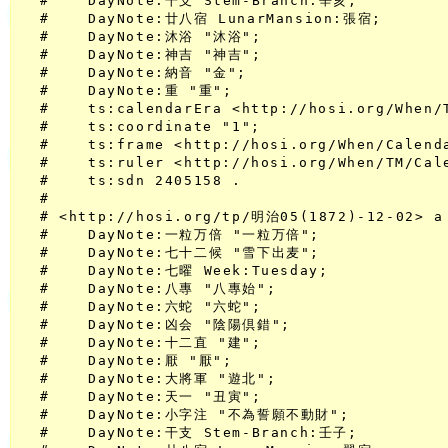
  #    DayNote:干支 Stem-Branch:辛亥;

  #    DayNote:廿八宿 LunarMansion:張宿;

  #    DayNote:沐浴 "沐浴";

  #    DayNote:神吉 "神吉";

  #    DayNote:納音 "金";

  #    DayNote:重 "重";

  #    ts:calendarEra <http://hosi.org/When/
  #    ts:coordinate "1";

  #    ts:frame <http://hosi.org/When/Calenda
  #    ts:ruler <http://hosi.org/When/TM/Ca
  #    ts:sdn 2405158 .

  #

  # <http://hosi.org/tp/明治05(1872)-12-02> a 
  #    DayNote:一粒万倍 "一粒万倍";

  #    DayNote:七十二候 "雪下出麦";

  #    DayNote:七曜 Week:Tuesday;

  #    DayNote:八專 "八專始";

  #    DayNote:六蛇 "六蛇";

  #    DayNote:凶会 "陰陽倶錯";

  #    DayNote:十二直 "建";

  #    DayNote:厭 "厭";

  #    DayNote:大將軍 "遊北";

  #    DayNote:天一 "丑寅";

  #    DayNote:小字注 "不為誓願不動財";

  #    DayNote:干支 Stem-Branch:壬子;
