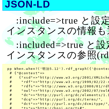
JSON-LD
:include=>tru
インスタンスの情報も
:included=>tru
インスタンスの参照(rdf
 pp When.when?('明治5.12').rdf_graph({'@contex
  # {"@context"=>

  #   {"xsd"=>"http://www.w3.org/2001/XMLSche
  #    "rdf"=>"http://www.w3.org/1999/02/22-r
  #    "rdfs"=>"http://www.w3.org/2000/01/rdf
  #    "owl"=>"http://www.w3.org/2002/07/owl#
  #    "dc"=>"http://purl.org/dc/elements/1.1
  #    "dcq"=>"http://purl.org/dc/terms/",

  #    "dct"=>"http://purl.org/dc/dcmitype/",
  #    "ts"=>"http://hosi.org/ts#",
