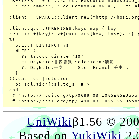
 PREFIXES = When::Parts::Resource.namespace_p
   '_co:Common', '_co:Common?V=0618', '_m:Cal
 client = SPARQL::Client.new("http://hosi.org
 client.query(PREFIXES.keys.map {|key|

 "PREFIX #{key}: <#{PREFIXES[key].last}> "}.j
 %(

   SELECT DISTINCT ?s

   WHERE {

     ?s ts:coordinate "10" .

     ?s DayNote:廿四節気 SolarTerm:清明 .

     ?s DayNote:干支     Stem-Branch:壬戌 .

   }

 )).each do |solution|

   pp solution[:s].to_s  #=>

 end

  # "http://hosi.org/tp/0689-03-10%5E%5EJapan
UniWiki
β1.56 © 20
Based on
YukiWiki
2.