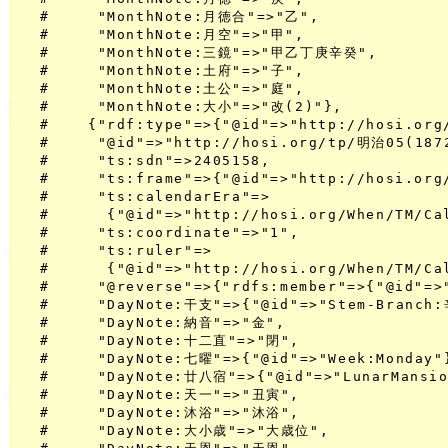
  #     "MonthNote:月徳合"=>"乙",

  #     "MonthNote:月空"=>"甲",

  #     "MonthNote:三鏡"=>"甲乙丁庚辛癸",

  #     "MonthNote:土府"=>"子",

  #     "MonthNote:土公"=>"庭",

  #     "MonthNote:大小"=>"改(2)"},

  #    {"rdf:type"=>{"@id"=>"http://hosi.org/
  #     "@id"=>"http://hosi.org/tp/明治05(1872
  #     "ts:sdn"=>2405158,

  #     "ts:frame"=>{"@id"=>"http://hosi.org/
  #     "ts:calendarEra"=>

  #      {"@id"=>"http://hosi.org/When/TM/Ca
  #     "ts:coordinate"=>"1",

  #     "ts:ruler"=>

  #      {"@id"=>"http://hosi.org/When/TM/C
  #     "@reverse"=>{"rdfs:member"=>{"@id"=>
  #     "DayNote:干支"=>{"@id"=>"Stem-Branch:
  #     "DayNote:納音"=>"金",

  #     "DayNote:十二直"=>"閉",

  #     "DayNote:七曜"=>{"@id"=>"Week:Monday"}
  #     "DayNote:廿八宿"=>{"@id"=>"LunarMansio
  #     "DayNote:天一"=>"丑寅",

  #     "DayNote:沐浴"=>"沐浴",

  #     "DayNote:大小歳"=>"大歳位",
