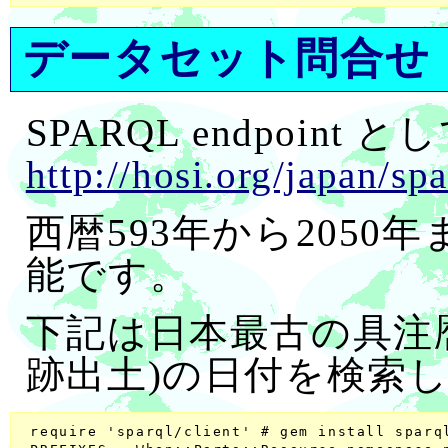
データセット問合せ
SPARQL endpoint と
http://hosi.org/japan/spa
西暦593年から205
能です。
下記は日本最古の具注
跡出土)の日付を検索
 require 'sparql/client' # gem install sparql