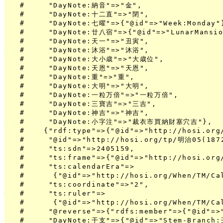
  #     "DayNote:納音"=>"金",

  #     "DayNote:十二直"=>"閉",

  #     "DayNote:七曜"=>{"@id"=>"Week:Monday"}
  #     "DayNote:廿八宿"=>{"@id"=>"LunarMansio
  #     "DayNote:天一"=>"丑寅",

  #     "DayNote:沐浴"=>"沐浴",

  #     "DayNote:大小歳"=>"大歳位",

  #     "DayNote:天恩"=>"天恩",

  #     "DayNote:重"=>"重",

  #     "DayNote:大明"=>"大明",

  #     "DayNote:一粒万倍"=>"一粒万倍",

  #     "DayNote:三寶吉"=>"三吉",

  #     "DayNote:神吉"=>"神吉",

  #     "DayNote:小字注"=>"裁衣市買納財塞穴吉"},

  #    {"rdf:type"=>{"@id"=>"http://hosi.org/
  #     "@id"=>"http://hosi.org/tp/明治05(1872
  #     "ts:sdn"=>2405159,

  #     "ts:frame"=>{"@id"=>"http://hosi.org/
  #     "ts:calendarEra"=>

  #      {"@id"=>"http://hosi.org/When/TM/Ca
  #     "ts:coordinate"=>"2",

  #     "ts:ruler"=>

  #      {"@id"=>"http://hosi.org/When/TM/C
  #     "@reverse"=>{"rdfs:member"=>{"@id"=>
  #     "DayNote:干支"=>{"@id"=>"Stem-Branch: