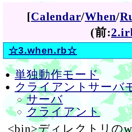
[
Calendar
/
When
/
R
(前:
2.ir
☆
3.when.rb
☆
単独動作モード
クライアントサーバ
サーバ
クライアント
<bin>ディレクトリのwh