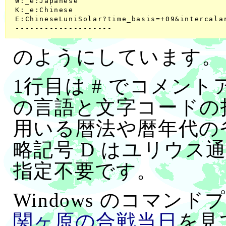
 W:_e:Japanese

 K:_e:Chinese

 E:ChineseLuniSolar?time_basis=+09&intercalar
のようにしています。
1行目は # でコメント
の言語と文字コードの
用いる暦法や暦年代の
略記号 D はユリウス
指定不要です。
Windows のコマン
関ヶ原の合戦当日
を見