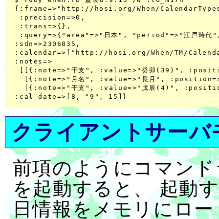
 {:frame=>"http://hosi.org/When/CalendarTypes
  :precision=>0,

  :trans=>{},

  :query=>{"area"=>"日本", "period"=>"江戸時代",
 :sdn=>2306835,

 :calendar=>["http://hosi.org/When/TM/Calen
 :notes=>

  [[{:note=>"干支", :value=>"癸卯(39)", :posit
   [{:note=>"月名", :value=>"長月", :position=
   [{:note=>"干支", :value=>"戊辰(4)", :positi
クライアントサーバ
前項のようにコマンドライ
を起動すると、 起動
日情報をメモリにロー