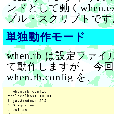
ンドとして動くwhen.
プル・スクリプトです
単独動作モード
when.rb は設定ファイル 
て動作しますが、 今
when.rb.config を、
 --when.rb.config----

 #?:localhost:10001

 !:ja.Windows-31J

 G:Gregorian

 J:Julian
