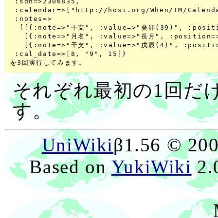
 :sdn=>2306835,

 :calendar=>["http://hosi.org/When/TM/Calen
 :notes=>

  [[{:note=>"干支", :value=>"癸卯(39)", :posit
   [{:note=>"月名", :value=>"長月", :position=
   [{:note=>"干支", :value=>"戊辰(4)", :positi
 :cal_date=>[8, "9", 15]}

それぞれ最初の1回だ
す。
UniWiki
β1.56 © 20
Based on
YukiWiki
2.