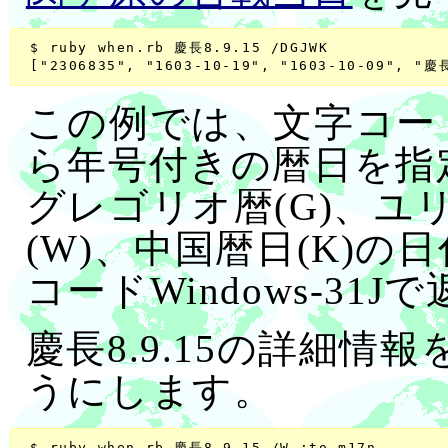
 $ ruby when.rb 慶長8.9.15 /DGJWK

この例では、文字コードが
ら年号付きの暦日を指定
グレゴリオ暦(G)、ユリ
(W)、中国暦日(K)の
コードWindows-31
慶長8.9.15の詳細
うにします。
 $ ruby when.rb 慶長8.9.15 /W :to_m17n
