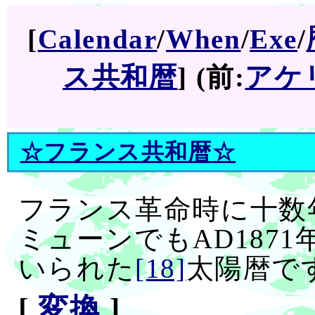
[
Calendar
/
When
/
Exe
/
ス共和暦
] (前:
アケ
☆
フランス共和暦
☆
フランス革命時に十数
ミューンでもAD1871年
いられた
[18]
太陽暦で
[
変換
]