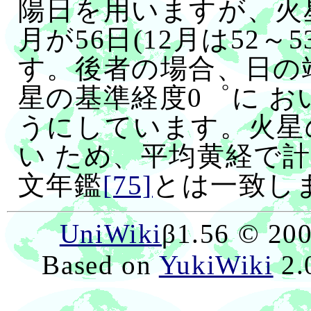
陽日を用いますが、火
月が56日(12月は52～
す。後者の場合、日の端
星の基準経度0゜に 
うにしています。火星
い ため、平均黄経で
文年鑑
[75]
とは一致し
UniWiki
β1.56 © 20
Based on
YukiWiki
2.