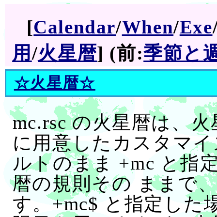
[
Calendar
/
When
/
Exe
用
/
火星暦
] (前:
季節と
☆
火星暦
☆
mc.rsc の火星暦は
に用意したカスタマイ
ルトのまま +mc と
暦の規則その ままで
す。+mc$ と指定し