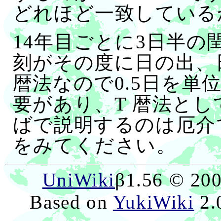
どれほど一致している
14年目ごとに3日半
刻がその度に日の出、
暦法なので0.5日を単
要があり、T 暦法と
ばで説明するのは厄介
をみてください。
UniWiki
β1.56 © 20
Based on
YukiWiki
2.