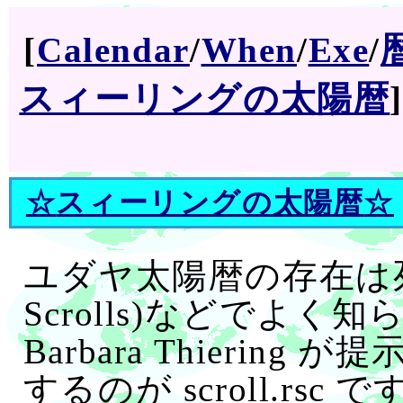
[
Calendar
/
When
/
Exe
/
スィーリングの太陽暦
☆
スィーリングの太陽暦
☆
ユダヤ太陽暦の存在は死海文書
Scrolls)などでよく
Barbara Thieri
するのが scroll.r