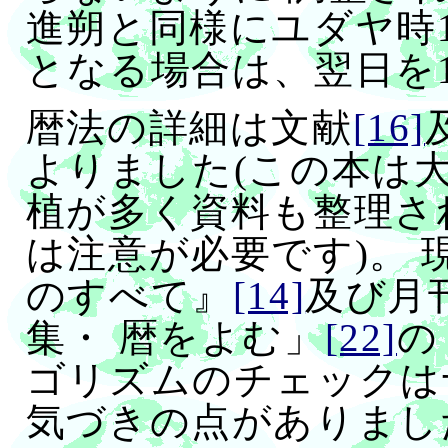
進朔と同様にユダヤ時1
となる場合は、翌日を
暦法の詳細は文献
[16]
よりました(この本は
植が多く資料も整理さ
は注意が必要です)。
のすべて』
[14]
及び月刊
集・ 暦をよむ」
[22]
の
ゴリズムのチェックは
気づきの点がありまし