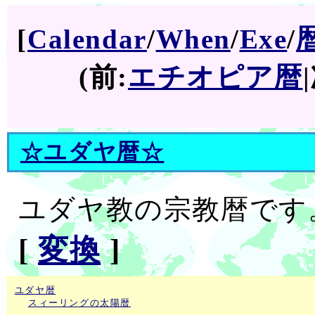
[
Calendar
/
When
/
Exe
/
(前:
エチオピア暦
☆
ユダヤ暦
☆
ユダヤ教の宗教暦です
[
変換
]
ユダヤ暦
スィーリングの太陽暦