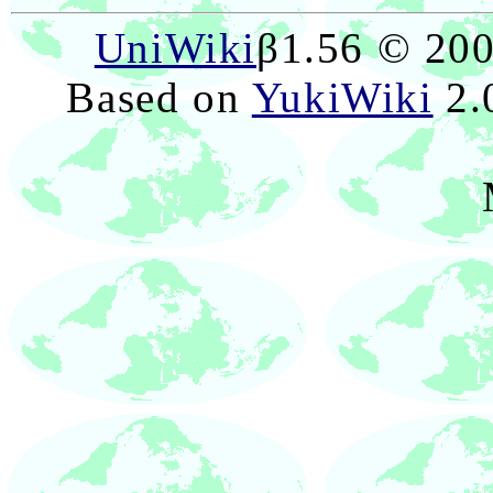
UniWiki
β1.56 © 20
Based on
YukiWiki
2.