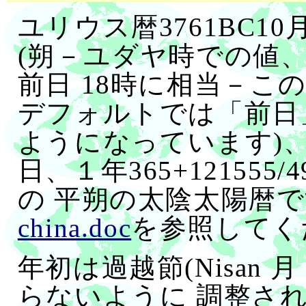
ユリウス暦3761BC10月
(朔－ユダヤ時での値、
前日 18時に相当－こ
デフォルトでは「前日
ようになっています)、 １月
日、１年365+121555
の 平朔の太陰太陽暦
china.doc
を参照してく
年初は過越節(Nisan 
らないように 調整さ