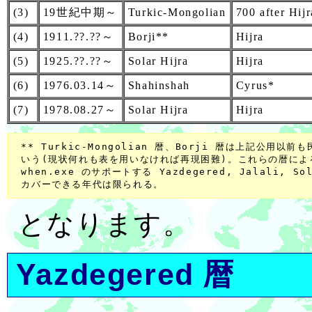
(3)
19世紀中期～
Turkic-Mongolian
700 after Hijr
(4)
1911.??.??～
Borji**
Hijra
(5)
1925.??.??～
Solar Hijra
Hijra
(6)
1976.03.14～
Shahinshah
Cyrus*
(7)
1978.08.27～
Solar Hijra
Hijra
 ** Turkic-Mongolian 暦、Borji 暦は上記公用以
 いう(現状何れも表を用いなければ再現困難)。これらの暦によ
 when.exe のサポートする Yazdegered, Jalali, So
となります。
Yazdegered 暦