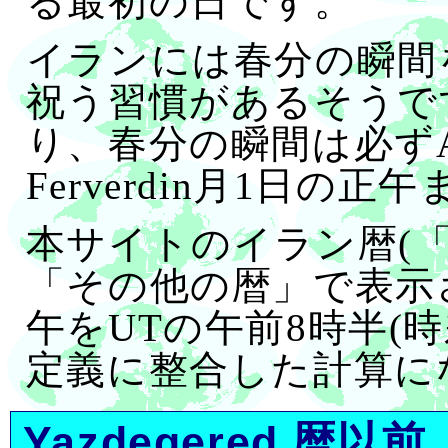
る最初の日です。
イランには春分の瞬間
祝う習慣があるそうで
り、春分の瞬間は必ずAs
Ferverdin月1日の
本サイトのイラン暦(
「その他の暦」で表示
午をUTの午前8時半(時
定義に整合した計算に
Yazdegered 暦以前