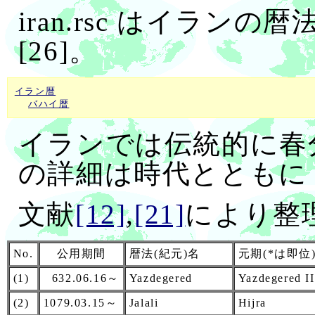
iran.rsc はイラン
[26]。
イラン暦
バハイ暦
イランでは伝統的に春
の詳細は時代とともに
文献
[12]
,
[21]
により整
No.
公用期間
暦法(紀元)名
元期(*は即位
(1)
632.06.16～
Yazdegered
Yazdegered II
(2)
1079.03.15～
Jalali
Hijra