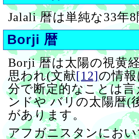
Jalali 暦は単純な33
Borji 暦
Borji 暦は太陽の視
思われ(文献
[12]
の情報は
分で断定的なことは言
ンドや バリの太陽暦(後
があります。
アフガニスタンにおいても 