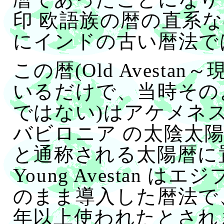
印 欧語族の暦の直系
にインドの古い暦法で
この暦(Old Avest
いるだけで、当時その
ではない)はアケメネス
バビロニア の太陰太陽暦およ
と通称される太陽暦に
Young Avestan
のまま導入した暦法で
年以上使われたとされ