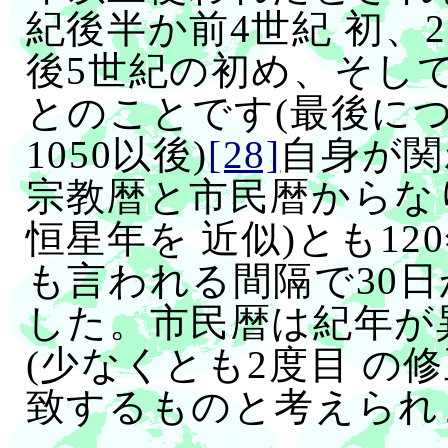
紀後半か前4世紀 初、
後5世紀の初め、そして最
とのことです(最後については
1050以後)
[28]
自身が関
宗教暦と市民暦からなり
恒星年を 近似)とも12
も言われる間隔で30日
した。市民暦は紀年が
(少なくとも2度目 の修正
致するものと考えられ