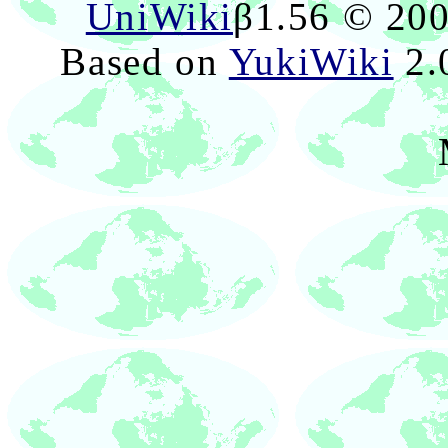
UniWiki
β1.56 © 20
Based on
YukiWiki
2.