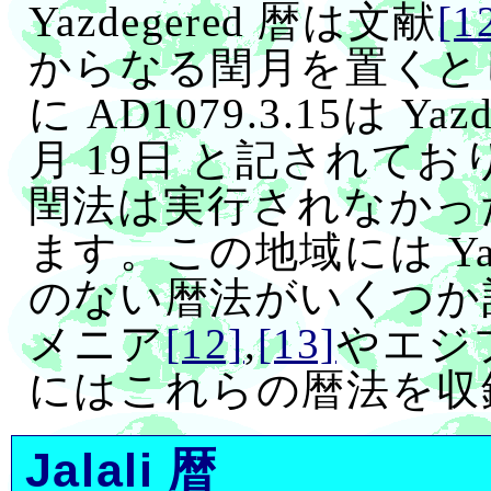
Yazdegered 暦は文献
[1
からなる閏月を置くと
に AD1079.3.15は Yazde
月 19日 と記されて
閏法は実行されなかっ
ます。この地域には Yaz
のない暦法がいくつか
メニア
[12]
,
[13]
やエジ
にはこれらの暦法を収
Jalali 暦