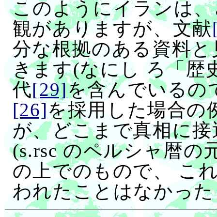
このようにイランは、
観がありますが、文献
分な根拠のある資料と
きます(なにし ろ「
代
[29]
を含んでいるのです
[26]
を採用した場合の
が、どこまで真相に接
(s.rsc のペルシャ暦の
の上でのもので、 こ
われたことはなかった