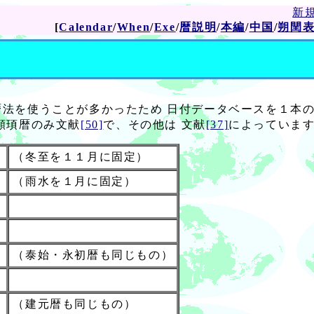
新
[
Calendar
/
When
/
Exe
/
暦説明
/
本編
/
中国
/
朔閏
法を使うことが多かったため 日付データベースを１本
顓頊暦のみ文献
[50]
で、その他は 文献
[37]
によっていま
2
（冬至を１１月に固定）
3
（雨水を１月に固定）
（泰始・永初暦も同じもの）
（建元暦も同じもの）