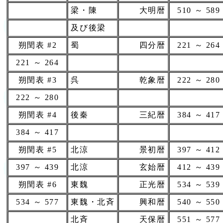
梁・陳
大明暦
510 ～ 589
及び後梁
朔閏表 #2
蜀
四分暦
221 ～ 264
221 ～ 264
朔閏表 #3
呉
乾象暦
222 ～ 280
222 ～ 280
朔閏表 #4
後秦
三紀暦
384 ～ 417
384 ～ 417
朔閏表 #5
北涼
景初暦
397 ～ 412
397 ～ 439
北涼
玄始暦
412 ～ 439
朔閏表 #6
東魏
正光暦
534 ～ 539
534 ～ 577
東魏・北斉
興和暦
540 ～ 550
北斉
天保暦
551 ～ 577