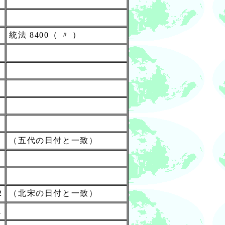
統法 8400（ 〃 ）
（五代の日付と一致）
2
（北宋の日付と一致）
1