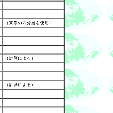
（東漢の四分暦を使用）
（計算による）
（計算による）