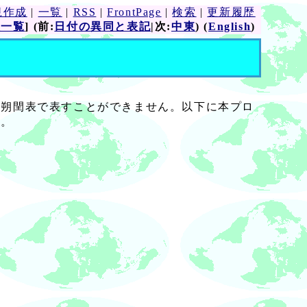
規作成
|
一覧
|
RSS
|
FrontPage
|
検索
|
更新履歴
表一覧
] (前:
日付の異同と表記
|次:
中東
) (
English
)
の朔閏表で表すことができません。以下に本プロ
す。