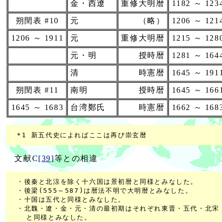
金・西遼
重修大明暦
1182 ～ 123
朔閏表 #10
元
（略）
1206 ～ 121
1206 ～ 1911
元
重修大明暦
1215 ～ 128
元・明
授時暦
1281 ～ 164
清
時憲暦
1645 ～ 191
朔閏表 #11
南明
授時暦
1645 ～ 166
1645 ～ 1683
台湾鄭氏
時憲暦
1662 ～ 168
文献C
[39]
等との相違
 ・後秦と北涼を除く十六国は景初暦と同様とみなした。

 ・後梁(555～587)は暦法不明で大明暦とみなした。

 ・十国は五代と同様とみなした。

 ・北魏・遼・金・元・清の最初期はそれぞれ東晋・五代・北宋・
   と同様とみなした。
