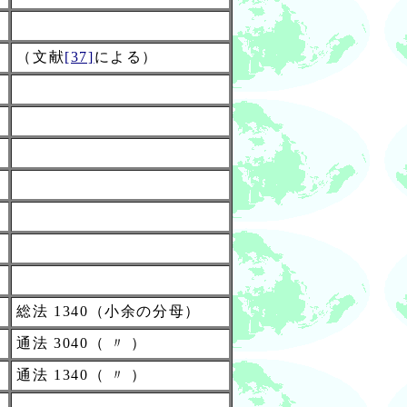
（文献
[37]
による）
総法 1340（小余の分母）
通法 3040（ 〃 ）
通法 1340（ 〃 ）