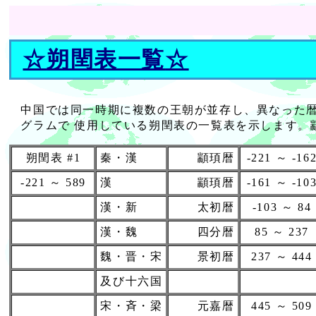
☆
朔閏表一覧
☆
中国では同一時期に複数の王朝が並存し、異なった暦
グラムで 使用している朔閏表の一覧表を示します。
朔閏表 #1
秦・漢
顓頊暦
-221 ～ -16
-221 ～ 589
漢
顓頊暦
-161 ～ -10
漢・新
太初暦
-103 ～ 84
漢・魏
四分暦
85 ～ 237
魏・晋・宋
景初暦
237 ～ 444
及び十六国
宋・斉・梁
元嘉暦
445 ～ 509