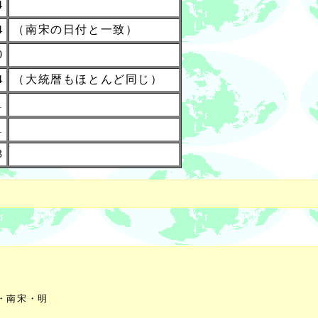
4
4
（南宋の日付と一致）
0
4
（大統暦もほとんど同じ）
1
1
3
南宋・明
