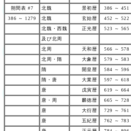
朔閏表 #7
北魏
景初暦
386 ～ 451
386 ～ 1279
北魏
玄始暦
452 ～ 522
北魏・西魏
正光暦
523 ～ 565
及び北周
北周
天和暦
566 ～ 578
北周・隋
大象暦
579 ～ 583
隋
開皇暦
584 ～ 596
隋・唐
大業暦
597 ～ 618
唐
戊寅暦
619 ～ 664
唐・周
麟徳暦
665 ～ 728
唐
大衍暦
729 ～ 761
唐
五紀暦
762 ～ 783
唐
正元暦
784 ～ 806