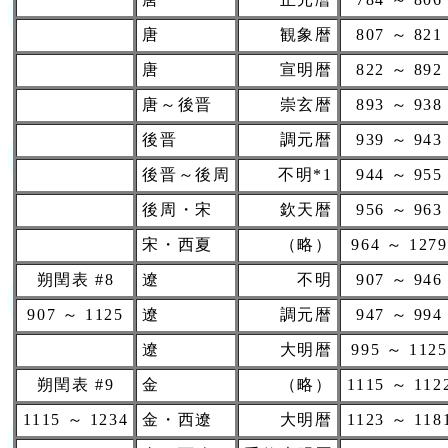
唐
観象暦
807 ～ 821
唐
宣明暦
822 ～ 892
唐～後晋
崇玄暦
893 ～ 938
後晋
調元暦
939 ～ 943
後晋～後周
不明*1
944 ～ 955
後周・宋
欽天暦
956 ～ 963
宋・西夏
（略）
964 ～ 1279
朔閏表 #8
遼
不明
907 ～ 946
907 ～ 1125
遼
調元暦
947 ～ 994
遼
大明暦
995 ～ 1125
朔閏表 #9
金
（略）
1115 ～ 112
1115 ～ 1234
金・西遼
大明暦
1123 ～ 118