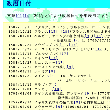
改暦日付
文献
[9]
,
[14]
-[20]などにより改暦日付を年表風にま
 1582/10/15 イタリア、スペイン、ポルトガル、ポーランド
 1582/12/20 フランス
[15]
,
[18]
(フランス共和暦による中
 1583/01/01 ベルギー、オランダの旧教地域
[9]
(
[15]
では
                    －新教地域
[14]
は、1700/07/01
 1583/02/24 アウグスブルク
[9]
,
[17]
 1583/10/?? オーストリアの一部(チロルは10/16
[17]
)
 1583/11/15 ヴュルツブルク
[17]
 1583/11/22 マインツ
[17]
 1583/11/27 ミュンスター
[17]
 1583/12/?? オーストリアの残り
[9]
 1584/01/18 ボヘミア
[9]
 1584/01/22 スイス
[9]
( ～1812年までかかる、

                      バーゼル・ベルン・チューリッヒな
 1584/10/15 モラヴィア
[9]
 1587/11/01 ハンガリー
[18]
 1700/03/01 ドイツの新教地域、デンマーク
[9]
(～1776
                      復活際の計算は1775年まで独
 1752/09/14 イギリス及びその植民地
[9]
(公的制度上は 17
 1753/03/01 スウェーデン
[9]
(1700/03/01～1712/