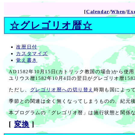
[
Calendar
/
When
/
Ex
☆
グレゴリオ暦
☆
改暦日付
カスタマイズ
覚え書き
AD1582年10月15日(カトリック教国の場合)から
ユリウス暦1582年10月4日の翌日がグレゴリオ暦158
ただし、
グレゴリオ暦への切り替え
時期も国によっ
季節との関連は全く無くなってしまうものの、紀元後
本プログラムの「グレゴリオ暦」は施行状態と関係な
[
変換
]