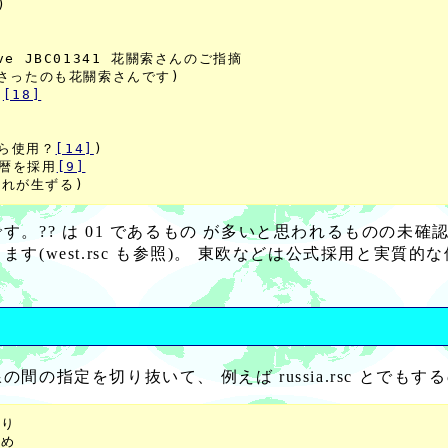
)

rve JBC01341 花關索さんのご指摘

さったのも花關索さんです)

)
[18]
から使用？
[14]
)

る暦を採用
[9]
 は 01 であるもの が多いと思われるものの未確認です。u
(west.rsc も参照)。 東欧などは公式採用と実質
の指定を切り抜いて、 例えば russia.rsc とでも
り

め
