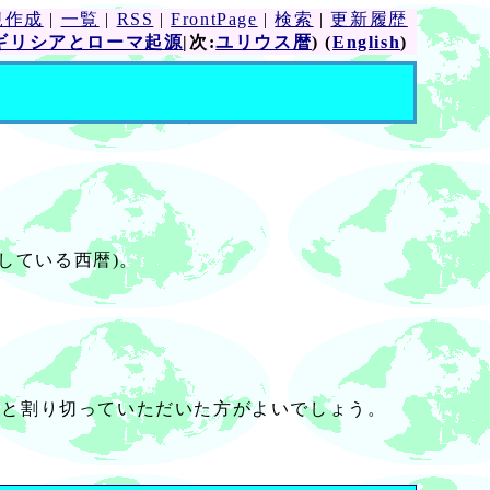
規作成
|
一覧
|
RSS
|
FrontPage
|
検索
|
更新履歴
ギリシアとローマ起源
|次:
ユリウス暦
) (
English
)
用している西暦)。
ると割り切っていただいた方がよいでしょう。