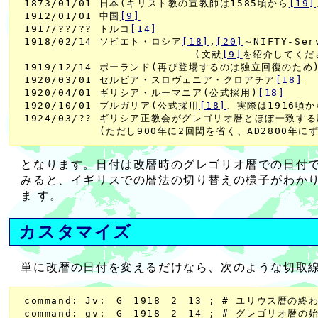
 1873/01/01 日本(キリスト教の宣教師は1585頃から
[19]
 1912/01/01 中国
[9]
 1917/??/?? トルコ
[14]
 1918/02/14 ソビエト・ロシア
[18]
,
[20]
～NIFTY-Se
                          (文献
[9]
を紹介してくだ
 1919/12/14 ポーランド(再び登場するのは独立回復のため
 1920/03/01 セルビア・スロヴェニア・クロアチア
[18]
 1920/04/01 ギリシア・ルーマニア(公式採用)
[18]
 1920/10/01 ブルガリア(公式採用
[18]
、実際は1916頃
 1924/03/?? ギリシア正教会がグレゴリオ暦とほぼ一致す
となります。日付は改暦時のグレゴリオ暦での日付です。??
みると、イギリスでの暦法の切り替えの様子がわかります
ま す。
カスタマイズ
単に改暦の日付を変えるだけなら、次のような切取線の間
 command: Jv:　G　1918　2　13 ; # ユリウス暦の終わ
 command: gv:　G　1918　2　14 ; # グレゴリオ暦の始