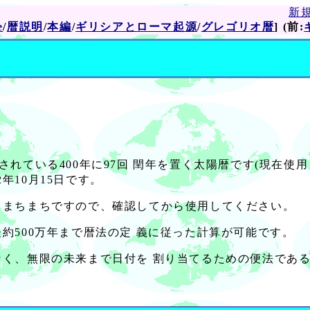
新
e
/
暦説明
/
本編
/
ギリシアとローマ起源
/
グレゴリオ暦
] (前:
使用されている400年に97回 閏年を置く太陽暦です(現在使
2年10月15日です。
てまちまちですので、確認してから使用してください。
約500万年まで暦法の定 義に従った計算が可能です。
く、無限の未来まで日付を 割り当てるための便法であ