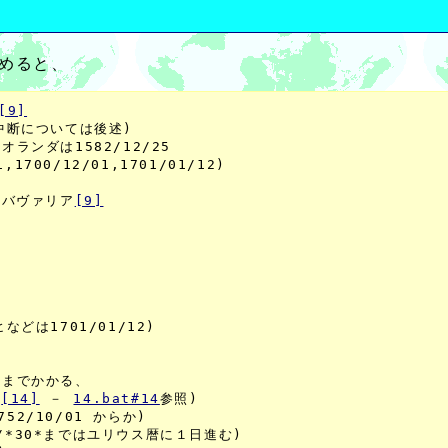
とめると、
[9]
断については後述)

オランダは1582/12/25

,1700/12/01,1701/01/12)

、バヴァリア
[9]
どは1701/01/12)

年までかかる、

自
[14]
 － 
14.bat#14
参照)

52/10/01 からか)

02/*30*まではユリウス暦に１日進む)
