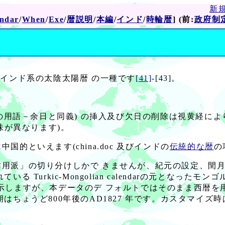
新
ndar
/
When
/
Exe
/
暦説明
/
本編
/
インド
/
時輪暦
] (前:
政府制
法で、インド系の太陰太陽暦 の一種です
[41]
-[43]。
の用語－余日と同義) の挿入及び欠日の削除は視黄経によ
味が異なります)。
といえます(china.doc 及びインドの
伝統的な暦
の
用派」の切り分けしかで きませんが、紀元の設定、閏
ている Turkic-Mongolian calendarの元とな
示しますが、本データのデ フォルトではそのまま西暦を用
はちょうど800年後のAD1827 年です。カスタマイズ時