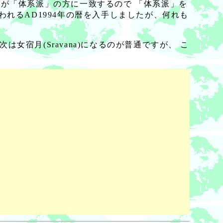
が「体系派」の方に一致するので 「体系派」を
われるAD1994年の暦を入手しましたが、何れも
女宿月(Sravana)になるのが普通ですが、 こ