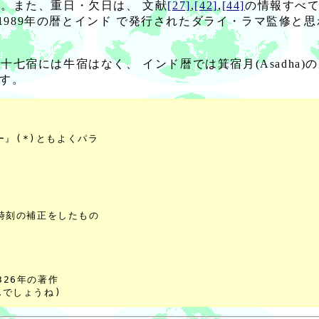
。また、重日・欠日は、 文献
[27]
,
[42]
,
[44]
の情報すべて
989年の暦とインド で発行されたダライ・ラマ監修と思
宿には牛宿はなく、 インド暦では箕宿月(Asadha)の次は
ます。
』(*)ともよくパラ

時刻の補正をしたもの

326年の著作
