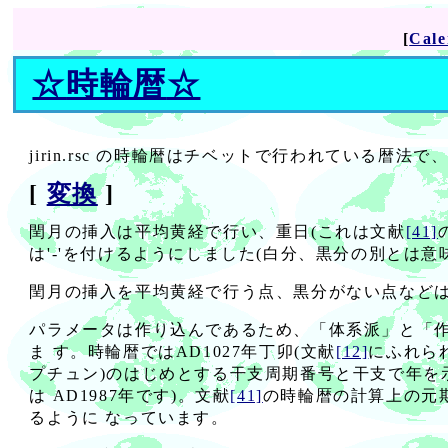
[
Cale
☆
時輪暦
☆
jirin.rsc の時輪暦はチベットで行われている暦
[
変換
]
閏月の挿入は平均黄経で行い、重日(これは文献
[41]
は'-'を付けるようにしました(白分、黒分の別とは意
閏月の挿入を平均黄経で行う点、黒分がない点などは中国的
パラメータは作り込んであるため、「体系派」と「作
ま す。時輪暦ではAD1027年丁卯(文献
[12]
にふれられ
プチュン)のはじめとする干支周期番号と干支で年を
は AD1987年です)。文献
[41]
の時輪暦の計算上の元期
るように なっています。