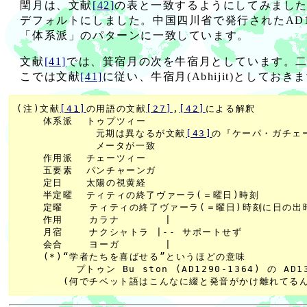
閏月は、文献
[42]
の表と一致するようにしてみました
デフォルトにしました。中国四川省で発行されたAD1
「体系派」のパターンに一致しています。
文献
[41]
では、箕宿月の次を牛宿月としています。二十七
こでは文献
[41]
に従い、牛宿月(Abhijit)としておき
(注)文献
[41]
の用語の文献
[27]
,
[42]
による解釈

    体系派  トゥプツィー

            元期は異なるが文献
[43]
の『ケーパ・ガチェー
            メータが一致

    作用派  チェーツィー

    五要素  パンチャーンガ

    定日　  太陽の視黄経

    半定曜  ティティの終了ヴァーラ(＝曜日)時刻

    定曜    ティティの終了ヴァーラ(＝曜日)時刻に日の出
    作用    カラナ       |

    月宿    ナクシャトラ |-- サポートせず

    会合    ヨーガ       |

    (*)“学者たちを喜ばせる”というほどの意味

         プトゥン Bu ston (AD1290-1364) の AD1