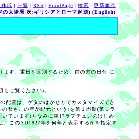
規作成
|
一覧
|
RSS
|
FrontPage
|
検索
|
更新履歴
定の太陽暦
|次:
ギリシアとローマ起源
) (
English
)
ります。重日を区別するため、前の方の日付 に
項もご覧ください)。
月の配置は、ゲタのはかせ方でカスタマイズでき
ったモンゴルの暦もこの年が紀元という)を第１周期(第１ラ
いています(ちなみに第17ラプチュンのはじめ
は、このAD1827年を何年と表示するかを指定す