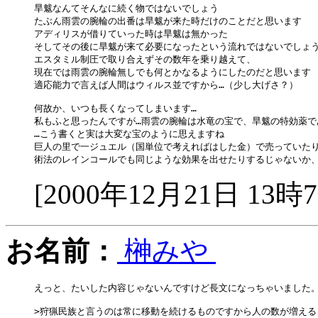
旱魃なんてそんなに続く物ではないでしょう

たぶん雨雲の腕輪の出番は旱魃が来た時だけのことだと思います

アディリスが借りていった時は旱魃は無かった

そしてその後に旱魃が来て必要になったという流れではないでしょう
エスタミル制圧で取り合えずその数年を乗り越えて、

現在では雨雲の腕輪無しでも何とかなるようにしたのだと思います

適応能力で言えば人間はウィルス並ですから…（少し大げさ？）

何故か、いつも長くなってしまいます…

私もふと思ったんですが…雨雲の腕輪は水竜の宝で、旱魃の特効薬であ
…こう書くと実は大変な宝のように思えますね

巨人の里で一ジュエル（国単位で考えればはした金）で売っていたり
[2000年12月21日 13時
お名前：
榊みや
えっと、たいした内容じゃないんですけど長文になっちゃいました。
>狩猟民族と言うのは常に移動を続けるものですから人の数が増えると