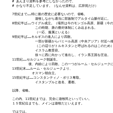
# あんまり資料を参考にしなかったので、

# かなり不足しています。（なんせ資料は、広辞苑だけ）

7世紀まで……特に後の歴史に必要ないので、省略。

　　　　　　　遊牧しながら適当に部族制でアルタイ山脈付近に。

8世紀半ば……ウイグル成立。（場所は今のモンゴル高原、新疆（今の
　　　　　　　この時期、唐の冊封体制にくみ込まれる。

　　　　　　　（一応、服属といえる）

9世紀半ば……キルギスの進入により四散。

　　　　　　　一部が新疆からパミール高原（中央アジア）付近へ移
　　　　　　　（この辺りがトルキスタンと呼ばれるのはこのため）
　　　　　　　イスラム教受容。

　　　　　　　徐々に西に向かって進出し、イラン系王国を圧迫。

11世紀……セルジューク朝誕生。

　　　　　後、内紛により四散。この一つがルーム・セルジュークに
13世紀末……ルーム・セルジュークより、

　　　　　　オスマン朝自立。

15世紀半ば……コンスタンティノ・ポリス奪取。

　　　　　　　イスタンブルと改名、遷都。

以降、省略。

この内、11世紀までは、完全に遊牧民といっていい。

１５世紀位までも、メインは遊牧だといえます。
