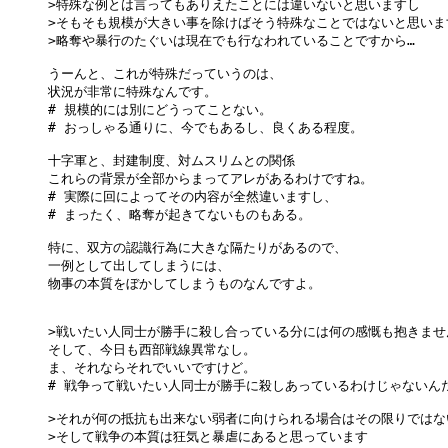
>特殊な例とは言ってもありえたことには違いないと思いますし

>そもそも規模が大きい事を除けばそう特殊なことではないと思います
>略奪や暴行のたぐいは現在でも行なわれていることですから…

うーんと、これが特殊だっていうのは、

状況が非常に特殊なんです。

# 規模的には別にどうってことない。

# おっしゃる通りに、今でもあるし、良くある程度。

十字軍と、封建制度、対ムスリムとの関係

これらの背景が全部からまってアレがあるわけですね。

# 実際に回によってその内容が全然違いますし、

# まったく、略奪が起きてないものもある。

特に、双方の認識行為に大きな隔たりがあるので、

一例として出してしまうには、

物事の本質をぼかしてしまうものなんですよ。

>戦いたい人同士が勝手に殺し合っている分には何の感慨も抱きません
そして、今日も西部戦線異常なし。

ま、それならそれでいいですけど。

# 戦争って戦いたい人同士が勝手に殺しあっているわけじゃないんだ
>それが何の抵抗も出来ない弱者に向けられる場合はその限りではない
>そして戦争の本質は狂気と暴虐にあると思っています
