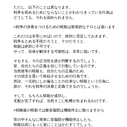
ただし、以下のことは異なります。

戦争を収めるためにならないことがわかりきっている行為は

どうしても、それを認められません。

>戦争の決着をつけるための暗殺は散発的なテロとは違います

これだけは非常にやばいので、絶対に否定しておきます。

戦争をとめる手段だろうと、テロだろうと、

暗殺は絶対に不可です。

やって、自体が解決する可能性は、非常に低いです。

そもそも、その正当性を誰が判断するのでしょう。

皆、自分たちの正義を信じて行動しているのです。

当然彼等の暗殺も、自分たちの正義のため、

その信念を貫いて終結させるための行為です。

所詮、一元的にしか偏ることの出来ない暗殺という行為に、

誰が、それを戦争の決着と定義できるのでしょうか。

そして、もちろん暗殺が成功し、

支配が完了すれば、当然そこに軋轢が生まれるわけです。

>戦略級の暗殺では敵首脳部は機能停止に陥りますから

世の中そんなに簡単に首脳部が機能停止したら、

暗殺以前にもっと楽にことはかたずくでしょう。
