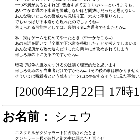
一つ不満があるとすれば…普通すぎて面白くない……というよりも、

あいてが直通の下水道を警戒しないほど間抜けだったと思えない…

あんな狭いところの警戒なら見張り五、六人で事足りるし…

でもやっぱり下水道から現れたのでしょうね…

考えられる可能性としては、裏切り者…内通者でも出たとか…

私、実はゲームを初めてやったとき（中一かそこら…）、

あの台詞を聞いて『全軍で下水道を移動した』とか考えてしまいまし
あんな場所から攻め込んだりしたら簡単に水攻めされてしまう…

何しろ海の下にあるのですからね…

暗殺で戦争の勝敗をつけるのは凄く理想的だと思います

何しろ死ぬのが当事者だけですからね…（その後の事は解かりませんが
[2000年12月22日 17時
お名前：
シュウ
エスタミルがクジャラートに占領されたとき

クジャラート兵が忽然と街の中に現れたと言うぜ
