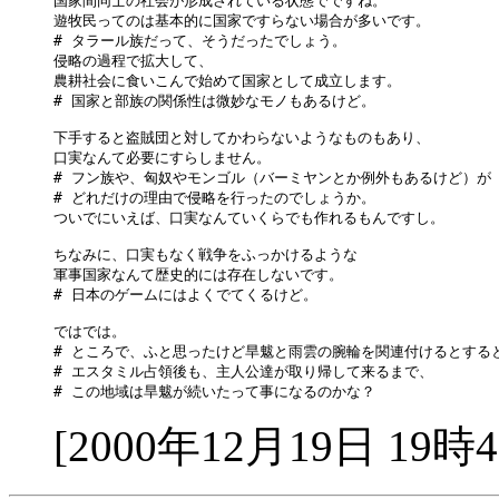
国家間同士の社会が形成されている状態でですね。

遊牧民ってのは基本的に国家ですらない場合が多いです。

# タラール族だって、そうだったでしょう。

侵略の過程で拡大して、

農耕社会に食いこんで始めて国家として成立します。

# 国家と部族の関係性は微妙なモノもあるけど。

下手すると盗賊団と対してかわらないようなものもあり、

口実なんて必要にすらしません。

# フン族や、匈奴やモンゴル（バーミヤンとか例外もあるけど）が

# どれだけの理由で侵略を行ったのでしょうか。

ついでにいえば、口実なんていくらでも作れるもんですし。

ちなみに、口実もなく戦争をふっかけるような

軍事国家なんて歴史的には存在しないです。

# 日本のゲームにはよくでてくるけど。

ではでは。

# ところで、ふと思ったけど旱魃と雨雲の腕輪を関連付けるとすると
# エスタミル占領後も、主人公達が取り帰して来るまで、

[2000年12月19日 19時