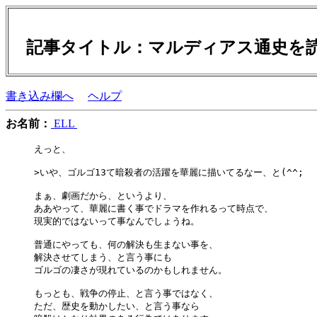
記事タイトル：マルディアス通史
書き込み欄へ
ヘルプ
お名前：
ELL
えっと、

>いや、ゴルゴ13て暗殺者の活躍を華麗に描いてるなー、と(^^;

まぁ、劇画だから、というより、

ああやって、華麗に書く事でドラマを作れるって時点で、

現実的ではないって事なんでしょうね。

普通にやっても、何の解決も生まない事を、

解決させてしまう、と言う事にも

ゴルゴの凄さが現れているのかもしれません。

もっとも、戦争の停止、と言う事ではなく、

ただ、歴史を動かしたい、と言う事なら
