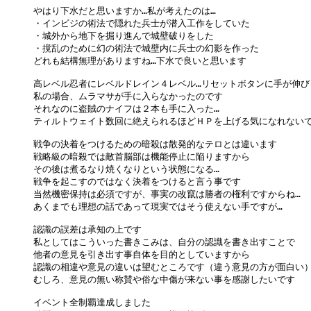
やはり下水だと思いますか…私が考えたのは…

・インビジの術法で隠れた兵士が潜入工作をしていた

・城外から地下を掘り進んで城壁破りをした

・撹乱のために幻の術法で城壁内に兵士の幻影を作った

どれも結構無理がありますね…下水で良いと思います

高レベル忍者にレベルドレイン４レベル…リセットボタンに手が伸びる
私の場合、ムラマサが手に入らなかったのです

それなのに盗賊のナイフは２本も手に入った…

ティルトウェイト数回に絶えられるほどＨＰを上げる気になれないです
戦争の決着をつけるための暗殺は散発的なテロとは違います

戦略級の暗殺では敵首脳部は機能停止に陥りますから

その後は煮るなり焼くなりという状態になる…

戦争を起こすのではなく決着をつけると言う事です

当然機密保持は必須ですが、事実の改竄は勝者の権利ですからね…

あくまでも理想の話であって現実ではそう使えない手ですが…

認識の誤差は承知の上です

私としてはこういった書きこみは、自分の認識を書き出すことで

他者の意見を引き出す事自体を目的としていますから

認識の相違や意見の違いは望むところです（違う意見の方が面白い）
むしろ、意見の無い称賛や俗な中傷が来ない事を感謝したいです

イベント全制覇達成しました
