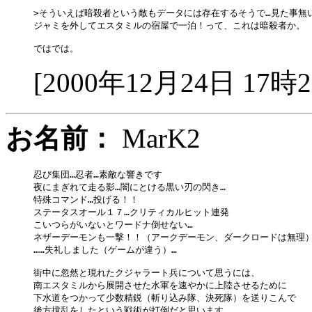
>そういえば暗殺者という敵もデータには存在するそうで…見た事無い
ジャミを外してエスタミルの宿屋で一泊！って、これは暗殺者か。

[2000年12月24日 17時
お名前：
MarK2
忍び集団…忍者…素敵な響きです

夜にまぎれて走る影…闇にとける黒い刃の閃き…

特殊コマンド…投げる！！

ステータスオール１７…クリティカルヒット連発

こいつらがいないとワードナ倒せない…

ネザーデーモンも一撃！！（アークデーモン、ダークロードは無理）
……失礼しました（ゲームが違う）…

街中に忽然と現れたクジャラート兵について思うには、

南エスタミルから展開させた水軍を速やかに上陸させるために

下水道をつかって少数精鋭（斬り込み隊、決死隊）を送りこんで

後方撹乱をしたという戦術が打倒だと思います
