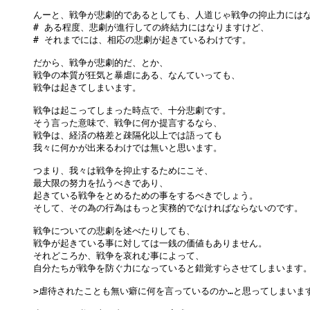
んーと、戦争が悲劇的であるとしても、人道じゃ戦争の抑止力にはな
# ある程度、悲劇が進行しての終結力にはなりますけど、

# それまでには、相応の悲劇が起きているわけです。

だから、戦争が悲劇的だ、とか、

戦争の本質が狂気と暴虐にある、なんていっても、

戦争は起きてしまいます。

戦争は起こってしまった時点で、十分悲劇です。

そう言った意味で、戦争に何か提言するなら、

戦争は、経済の格差と疎隔化以上では語っても

我々に何かが出来るわけでは無いと思います。

つまり、我々は戦争を抑止するためにこそ、

最大限の努力を払うべきであり、

起きている戦争をとめるための事をするべきでしょう。

そして、その為の行為はもっと実務的でなければならないのです。

戦争についての悲劇を述べたりしても、

戦争が起きている事に対しては一銭の価値もありません。

それどころか、戦争を哀れむ事によって、

自分たちが戦争を防ぐ力になっていると錯覚すらさせてしまいます。
>虐待されたことも無い癖に何を言っているのか…と思ってしまいます