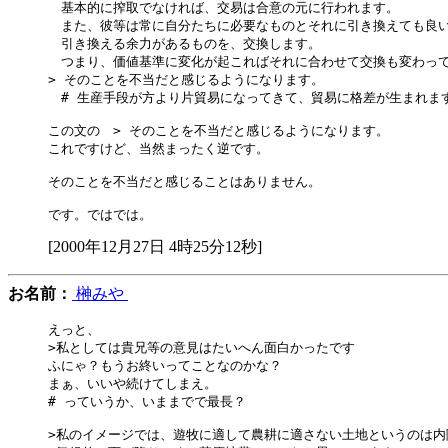
　基本的に搾取でなければ、交易は合意の元に行われます。

　また、彼等は常に自分たちに必要なものとそれに引き換えても良い
　引き換える余力があるものを、交換します。

　つまり、価値基準に変化が起こればそれに合わせて交換も変わって
> そのことを不当だと感じるようになります。

　# 生産手段が方より片貿易になってきて、貿易に格差が生まれます
この文の　> そのことを不当だと感じるようになります。

これですけど、当然まったく逆です。

そのことを不当だと感じることはありません。

[2000年12月27日 4時25分12秒]
お名前：
榊みや
えっと、

>私としては貴兄等の意見はたいへん面白かったです

ふにゃ？もうお終いってことなのかな？

まぁ、いいや続けてしまえ。

# っていうか、いままでで最長？

>私のイメージでは、遊牧に適して農耕に適さない土地というのは内