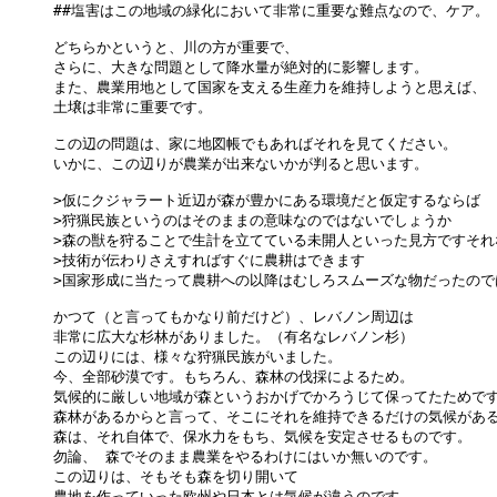
##塩害はこの地域の緑化において非常に重要な難点なので、ケア。

どちらかというと、川の方が重要で、

さらに、大きな問題として降水量が絶対的に影響します。

また、農業用地として国家を支える生産力を維持しようと思えば、

土壌は非常に重要です。

この辺の問題は、家に地図帳でもあればそれを見てください。

いかに、この辺りが農業が出来ないかが判ると思います。

>仮にクジャラート近辺が森が豊かにある環境だと仮定するならば

>狩猟民族というのはそのままの意味なのではないでしょうか

>森の獣を狩ることで生計を立てている未開人といった見方ですそれな
>技術が伝わりさえすればすぐに農耕はできます

>国家形成に当たって農耕への以降はむしろスムーズな物だったのでは
かつて（と言ってもかなり前だけど）、レバノン周辺は

非常に広大な杉林がありました。（有名なレバノン杉）

この辺りには、様々な狩猟民族がいました。

今、全部砂漠です。もちろん、森林の伐採によるため。

気候的に厳しい地域が森というおかげでかろうじて保ってたためです
森林があるからと言って、そこにそれを維持できるだけの気候がある
森は、それ自体で、保水力をもち、気候を安定させるものです。

勿論、 森でそのまま農業をやるわけにはいか無いのです。

この辺りは、そもそも森を切り開いて

農地を作っていった欧州や日本とは気候が違うのです。
