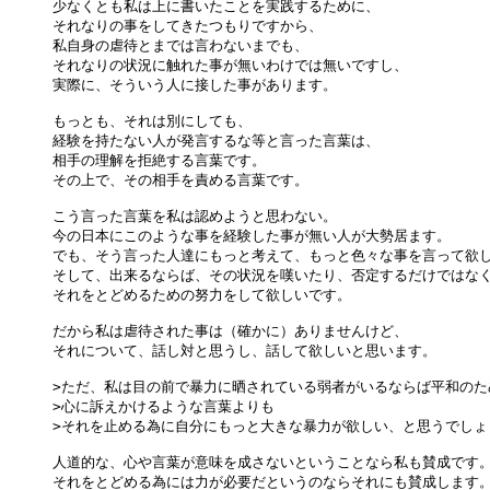
少なくとも私は上に書いたことを実践するために、

それなりの事をしてきたつもりですから、

私自身の虐待とまでは言わないまでも、

それなりの状況に触れた事が無いわけでは無いですし、

実際に、そういう人に接した事があります。

もっとも、それは別にしても、

経験を持たない人が発言するな等と言った言葉は、

相手の理解を拒絶する言葉です。

その上で、その相手を責める言葉です。

こう言った言葉を私は認めようと思わない。

今の日本にこのような事を経験した事が無い人が大勢居ます。

でも、そう言った人達にもっと考えて、もっと色々な事を言って欲し
そして、出来るならば、その状況を嘆いたり、否定するだけではなく
それをとどめるための努力をして欲しいです。

だから私は虐待された事は（確かに）ありませんけど、

それについて、話し対と思うし、話して欲しいと思います。

>ただ、私は目の前で暴力に晒されている弱者がいるならば平和のた
>心に訴えかけるような言葉よりも

>それを止める為に自分にもっと大きな暴力が欲しい、と思うでしょう
人道的な、心や言葉が意味を成さないということなら私も賛成です。
それをとどめる為には力が必要だというのならそれにも賛成します。