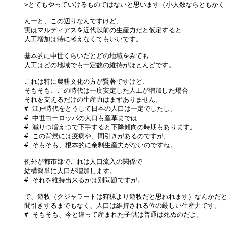
>とてもやっていけるものではないと思います（小人数ならともかく）
んーと、この辺りなんですけど、

実はマルディアスを近代以前の生産力だと仮定すると

人工増加は特に考えなくてもいいです。

基本的に中世くらいだとどの地域をみても

人工はどの地域でも一定数の維持がほとんどです。

これは特に農耕文化の方が賢著ですけど、

そもそも、この時代は一度安定した人工が増加した場合

それを支えるだけの生産力はまずありません。

# 江戸時代をとうして日本の人口は一定でしたし。

# 中世ヨーロッパの人口も産革までは

# 減りつ増えつで下手すると下降傾向の時期もあります。

# この背景には疫病や、間引きがあるのですが、

# そもそも、根本的に余剰生産力がないのですね。

例外が都市部でこれは人口流入の関係で

結構簡単に人口が増加します。

# それを維持出来るかは別問題ですが。

で、遊牧（クジャラートは狩猟より遊牧だと思われます）なんかだと
間引きするまでもなく、人口は維持される位の厳しい生産力です。

# そもそも、今と違って産まれた子供は普通は死ぬのだよ。
