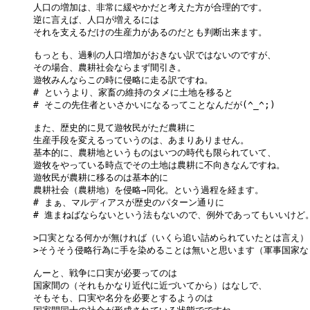
人口の増加は、非常に緩やかだと考えた方が合理的です。

逆に言えば、人口が増えるには

それを支えるだけの生産力があるのだとも判断出来ます。

もっとも、過剰の人口増加がおきない訳ではないのですが、

その場合、農耕社会ならまず間引き。

遊牧みんならこの時に侵略に走る訳ですね。

# というより、家畜の維持のタメに土地を移ると

# そこの先住者といさかいになるってことなんだが(^_^;)

また、歴史的に見て遊牧民がただ農耕に

生産手段を変えるっていうのは、あまりありません。

基本的に、農耕地というものはいつの時代も限られていて、

遊牧をやっている時点でその土地は農耕に不向きなんですね。

遊牧民が農耕に移るのは基本的に

農耕社会（農耕地）を侵略→同化。という過程を経ます。

# まぁ、マルディアスが歴史のパターン通りに

# 進まねばならないという法もないので、例外であってもいいけど。
>口実となる何かが無ければ（いくら追い詰められていたとは言え）

>そうそう侵略行為に手を染めることは無いと思います（軍事国家なら
んーと、戦争に口実が必要ってのは

国家間の（それもかなり近代に近づいてから）はなしで、

そもそも、口実や名分を必要とするようのは
