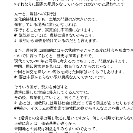
>それなりに国家の形態をなしているのではないかと思われます

んーと、農耕への移行は

文化的接触よりも、土地の問題のが大きいので、

領有している場所に変化がなければ、

移行することが、実質的に不可能になります。

# 逆説的にいえば、農耕に適さないからこそ、

# 最初から遊牧を続けているのだとも言えます。

また、遊牧民は組織的にはその状態でそこそこ高度に社会を形成でき
ついでに言っておくと、歴史は加速するので、

現代までの200年と同等に考えるのはちょっと、問題があります。

中国、周辺民族史を見れば、数百年なんてものじゃなく、

中国と国交を持ちつつ遊牧を続けた国家はいくらでもあります。

# 要は中原をとらない限り農業なんてできないです。

そういう国が、勢力を伸ばすと

農耕に適した地域に侵入してくるんですね。

その後、農業化していくと、言うことです。

# あとは、遊牧民には農耕社会は敵だって言う前提があったりもする
##確か、イスラムの歴史家で遊牧民の側からそんなことを書いた人が
>（辺境との交易は騙し取るに近いですから…何しろ相場がわからない
正確に言えば、価値基準が違うから

未開地との貿易は利益を生みやすいのであって、
