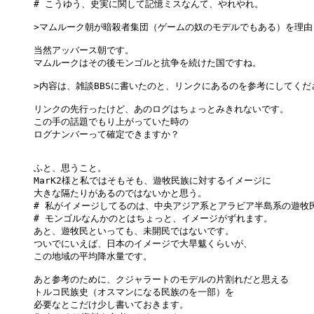
# こうゆう、史実に関して記憶ミスなんて、やれやれ。

>マムルーク朝が暗殺者集団（ゲームの奴のモデルでもある）を理由と
当然アッバース朝です。

マムルークはその後モンゴルと抗争を続けた国ですね。

>内容は、雑談BBSに書いたのと、リンクにあるのを参考にしてくださ
リンクの先行ったけど、あのログはちょっとみきれないです。

この手の話題でもり上がっていた時の

ログナンバーって確定できますか？

ふと、思うこと。

MarK2様と私ではそもそも、遊牧民族に対するイメージに

大きな隔たりがあるのではないかと思う。

# 私がイメージしてるのは、中央アジア系とアラビア半島系の遊牧民
# モンゴルなんかのとはちょっと、イメージがずれます。

あと、遊牧民といっても、未開民ではないです。

ついでにいえば、日本のイメージで大旱魃くらいが、

この地域の平均降水量です。

あと参考のために、クジャラートのモデルの片割れだと思える

トルコ民族史（オスマンになる民族のを一部）を

必要なとこだけ少し書いておきます。
