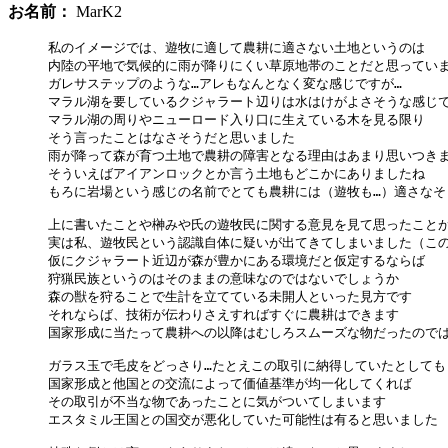
お名前：
MarK2
私のイメージでは、遊牧に適して農耕に適さない土地というのは

内陸の平地で気候的に雨が降りにくい草原地帯のことだと思っていま
ガレサステップのような…アレもなんとなく変な感じですが…

マラル湖を要しているクジャラート辺りは水はけがよさそうな感じで
マラル湖の周りやニューロード入り口に生えている木を見る限り

そう言ったことはなさそうだと思いました

雨が降って森が育つ土地で農耕の障害となる理由はあまり思いつきま
そういえばアイアンロックとか言う土地もどこかにありましたね

もろに岩場という感じの名前でとても農耕には（遊牧も…）適さなそう
上に書いたことや榊みや氏の遊牧民に関する意見を見て思ったことが
実は私、遊牧民という認識自体に疑いが出てきてしまいました（この
仮にクジャラート近辺が森が豊かにある環境だと仮定するならば

狩猟民族というのはそのままの意味なのではないでしょうか

森の獣を狩ることで生計を立てている未開人といった見方です

それならば、技術が伝わりさえすればすぐに農耕はできます

国家形成に当たって農耕への以降はむしろスムーズな物だったのでは…
ガラス玉で毛皮をどっさり…たとえこの取引に納得していたとしても

国家形成と他国との交流によって価値基準が均一化してくれば

その取引が不当な物であったことに気がついてしまいます

エスタミル王国との国交が悪化していた可能性は有ると思いました
