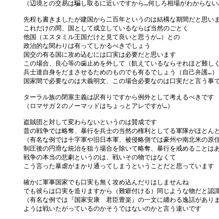
（辺境との交易は騙し取るに近いですから…何しろ相場がわからない…
先程も書きましたが建国から二百年というのは結構な期間だと思いま
これだけの間、国として成立しているならば当然のごとく

他国（エスタミル王国だけと見て良いと思うが…）との

政治的な関わりは有ってしかるべきでしょう

国交の有る国に攻め込むには口実は必要だと思います

この場合、良心等の歯止めを外して（飢えているならそれほど難しくな
兵士達自身をだまさせるためのものでも有るでしょう（自己弁護…）

国家間で必要なのは大義明文、この場合必要なのは口実だと言う事で
ターラル族の閉塞主義は訳有りですから例外として考えるべきです

（ロマサガ２のノーマッドはちょっとアレですが…）

盗賊団と対して変わらないというのは賛成です

昔の戦争では略奪、暴行を兵士の当然の権利としてる軍隊がほとんど
（有名な例では十字軍や旧日本軍、被侵略側では豪州や南北米の原住
制圧後の円滑な統治を狙う場合を除いて略奪、暴行を戒めることはあ
戦争の本当の悲劇というのは、戦いその物ではなくて

こう言った暴虐がまかり通ってしまうということだと思っています

確かに軍事国家でも口実も無く攻め込んだりはしませんね

でも彼らは口実を造りますから（難癖付ける）同じような物だと認識
（有名な例では『国家安康　君臣豊楽』の一文に纏わる逸話がありま
ようは戦いたがっているのかそうではないのかと言う違いです
