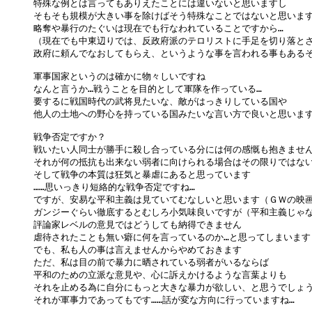
特殊な例とは言ってもありえたことには違いないと思いますし

そもそも規模が大きい事を除けばそう特殊なことではないと思います
略奪や暴行のたぐいは現在でも行なわれていることですから…

（現在でも中東辺りでは、反政府派のテロリストに手足を切り落とさ
政府に頼んでなおしてもらえ、というような事を言われる事もあるそう
軍事国家というのは確かに物々しいですね

なんと言うか…戦うことを目的として軍隊を作っている…

要するに戦国時代の武将見たいな、敵がはっきりしている国や

他人の土地への野心を持っている国みたいな言い方で良いと思います
戦争否定ですか？

戦いたい人同士が勝手に殺し合っている分には何の感慨も抱きません
それが何の抵抗も出来ない弱者に向けられる場合はその限りではない
そして戦争の本質は狂気と暴虐にあると思っています

……思いっきり短絡的な戦争否定ですね…

ですが、安易な平和主義は見ていてむなしいと思います（ＧＷの映画と
ガンジーぐらい徹底するとむしろ小気味良いですが（平和主義じゃな
評論家レベルの意見ではどうしても納得できません

虐待されたことも無い癖に何を言っているのか…と思ってしまいます

でも、私も人の事は言えませんからやめておきます

ただ、私は目の前で暴力に晒されている弱者がいるならば

平和のための立派な意見や、心に訴えかけるような言葉よりも

それを止める為に自分にもっと大きな暴力が欲しい、と思うでしょう
それが軍事力であってもです……話が変な方向に行っていますね…
