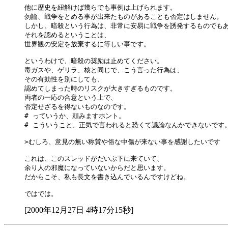
他に歴史を紐解けば幾らでも事例は上げられます。

勿論、戦争をとめる事が出来たものがあることも否定はしません。

しかし、暗殺という行為は、非常に安易に戦争を誘発するものでもあ
それを認めるということは、

世界観の安定を放棄するに等しい事です。

というわけで、暗殺の奨励は止めてください。

毒ガスや、ゲリラ、核と同じで、こう言った行為は、

その有効性を別にしても、

認めてしまった時のリスクが大きすぎるものです。

両者の一応の合意という上で、

否定せざるを得ないものなのです。

# っていうか、頼みますホント。

# こういうこと、正気で言われると恐くて議論なんかできないです。
>むしろ、意見の無い称賛や俗な中傷が来ない事を感謝したいです

これは、このスレッドがだいぶ下に来ていて、

余り人の邪魔になっていないからだと思います。

だからこそ、私も長文を書き込んでいるんですけどね。

[2000年12月27日 4時17分15秒]