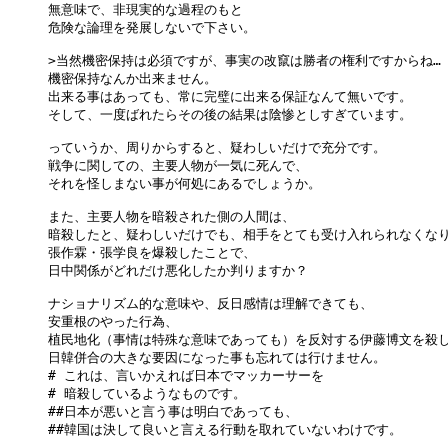
無意味で、非現実的な過程のもと

危険な論理を発展しないで下さい。

>当然機密保持は必須ですが、事実の改竄は勝者の権利ですからね…

機密保持なんか出来ません。

出来る事はあっても、常に完璧に出来る保証なんて無いです。

そして、一度ばれたらその後の結果は陰惨としすぎています。

っていうか、周りからすると、疑わしいだけで充分です。

戦争に関しての、主要人物が一気に死んで、

それを怪しまない事が何処にあるでしょうか。

また、主要人物を暗殺された側の人間は、

暗殺したと、疑わしいだけでも、相手をとても受け入れられなくなり
張作霖・張学良を爆殺したことで、

日中関係がどれだけ悪化したか判りますか？

ナショナリズム的な意味や、反日感情は理解できても、

安重根のやった行為、

植民地化（事情は特殊な意味であっても）を反対する伊藤博文を殺し
日韓併合の大きな要因になった事も忘れては行けません。

# これは、言いかえれば日本でマッカーサーを

# 暗殺しているようなものです。

##日本が悪いと言う事は明白であっても、

##韓国は決して良いと言える行動を取れていないわけです。
