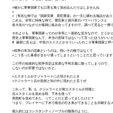
>確かに軍事国家でも口実も無く攻め込んだりはしませんね

>

>（有名な例では『国家安康　君臣豊楽』の一文に纏わる逸話があり
これも、非常に特殊な例で、豊臣家と徳川家のパワーバランスと

各大名のつながりが複雑に絡み合ってますので、調べて見ると一興で
それよりも、軍事国家ってのが非常に一面的な見方なので、どうかと
歴史上軍事国家なんて、本当の意味ではないって言ったほうがいいと
# 厳密に言えば、中世のスイスとかそういったのこそ軍事国家と呼べ
>戦争の本当の悲劇というのは、戦いその物ではなくて

>こう言った暴虐がまかり通ってしまうということだと思っています

この手の短絡的な戦争否定は安易な平和主義に陥ってしまうので、

しないのが肝要ではないかと。

>エスタミルがクジャラートに占領されたとき

>クジャラート兵が忽然と街の中に現れたと言うぜ

これって、私 も クジャラーとが南エスタミル占領後に

北エスタミルを攻める時、下水を使って

突然町を攻めてきた、ってことだと思ってましたけど？

つまり、プレイヤーに下水で南北の行き来ができることを示唆するメ
個人的にはコンスタンティノープルの陥落のように、
