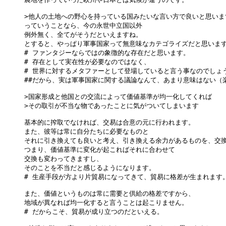
>他人の土地への野心を持っている国みたいな言い方で良いと思います
っていうことなら、今の永世中立国以外

例外無く、全てがそうだといえますね。

とすると、やっぱり軍事国家って無意味なカテゴライズだと思います
# ファンタジーならではの象徴的な存在だと思います。

# 存在として実在性が必要なのではなく、

# 世界に対するメタファーとして登場していると言う事なのでしょう
##だから、実は軍事国家に関する議論なんて、あまり意味はない（楽
>国家形成と他国との交流によって価値基準が均一化してくれば

>その取引が不当な物であったことに気がついてしまいます

基本的に搾取でなければ、交易は合意の元に行われます。

また、彼等は常に自分たちに必要なものと

それに引き換えても良いと考え、引き換える余力があるものを、交換
つまり、価値基準に変化が起こればそれに合わせて

交換も変わってきますし、

そのことを不当だと感じるようになります。

# 生産手段が方より片貿易になってきて、貿易に格差が生まれます。
また、価値というものは常に需要と供給の格差ですから、

地域が異なれば均一化すると言うことは起こりません。

# だからこそ、貿易が成り立つのだといえる。
