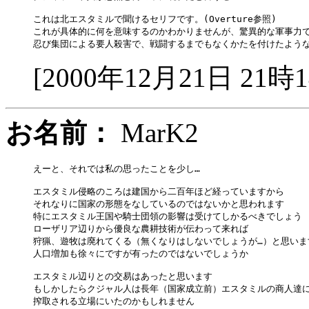
これは北エスタミルで聞けるセリフです。(Overture参照)

これが具体的に何を意味するのかわかりませんが、驚異的な軍事力で
[2000年12月21日 21時
お名前：
MarK2
えーと、それでは私の思ったことを少し…

エスタミル侵略のころは建国から二百年ほど経っていますから

それなりに国家の形態をなしているのではないかと思われます

特にエスタミル王国や騎士団領の影響は受けてしかるべきでしょう

ローザリア辺りから優良な農耕技術が伝わって来れば

狩猟、遊牧は廃れてくる（無くなりはしないでしょうが…）と思います
人口増加も徐々にですが有ったのではないでしょうか

エスタミル辺りとの交易はあったと思います

もしかしたらクジャル人は長年（国家成立前）エスタミルの商人達に
搾取される立場にいたのかもしれません
