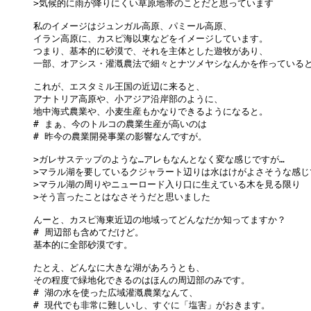
>気候的に雨が降りにくい草原地帯のことだと思っています

私のイメージはジュンガル高原、パミール高原、

イラン高原に、カスピ海以東などをイメージしています。

つまり、基本的に砂漠で、それを主体とした遊牧があり、

一部、オアシス・灌漑農法で細々とナツメヤシなんかを作っていると
これが、エスタミル王国の近辺に来ると、

アナトリア高原や、小アジア沿岸部のように、

地中海式農業や、小麦生産もかなりできるようになると。

# まぁ、今のトルコの農業生産が高いのは

# 昨今の農業開発事業の影響なんですが。

>ガレサステップのような…アレもなんとなく変な感じですが…

>マラル湖を要しているクジャラート辺りは水はけがよさそうな感じで
>マラル湖の周りやニューロード入り口に生えている木を見る限り

>そう言ったことはなさそうだと思いました

んーと、カスピ海東近辺の地域ってどんなだか知ってますか？

# 周辺部も含めてだけど。

基本的に全部砂漠です。

たとえ、どんなに大きな湖があろうとも、

その程度で緑地化できるのはほんの周辺部のみです。

# 湖の水を使った広域灌漑農業なんて、

# 現代でも非常に難しいし、すぐに「塩害」がおきます。
