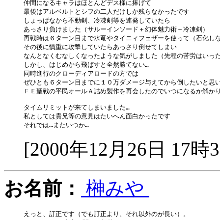
仲間になるキャラはほとんどデス様に捧げて

最後はアルベルトとシフの二人だけしか残らなかったです

しょっぱなから不動剣、冷凍剣等を連発していたら

あっさり負けました（サルーインソード＋幻体魅力術＋冷凍剣）

再戦時は６ターン目まで水竜やタイニィフェザーを使って（石化しな
その後に慎重に攻撃していたらあっさり倒せてしまい

なんとなくむなしくなったような気がしました（先程の苦労はいったい
しかし、はじめから飛ばすと全然勝てない…

同時進行のクローディアロードの方では

ぜひとも６ターン目までに１０万ダメージ与えてから倒したいと思い
ＦＥ聖戦の平民オールＡ詰め製作を再会したのでいつになるか解かり
タイムリミットが来てしまいました…

私としては貴兄等の意見はたいへん面白かったです

[2000年12月26日 17時
お名前：
榊みや
えっと、訂正です（でも訂正より、それ以外のが長い）。
