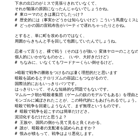
下水の出口のがミスで見張りきれていなくて、

それが陥落の原因になったんじゃないでしょうかね。

# 東ローマのときは裏口でしたっけ？

# 歴史的には（事実かどうかは知らないけど）こういう馬鹿なミスは
# どっかの国の宣戦布告がパーティで遅れちゃったりとかね。

とすると、単に町を攻めるのではなく、

周囲からきちんと手を回して包囲していたんでしょうね。

忍者って言うと、裸で戦う（そのほうが強い）変体ヤローのことなの
個人的にいかがなものかと。（いや、大好きだけど）

# ちなみに、いなくてもワードナーくらい倒せるけど。

>暗殺で戦争の勝敗をつけるのは凄く理想的だと思います

暗殺を認めるとテロリズムの容認にもつながるので、

国際法的におもいっきりバツです。

はっきりいって、そんな短絡的な問題でもないです。

マムルーク朝が暗殺者集団（ゲームの奴のモデルでもある）を理由と
モンゴルに滅ぼされたことが、この時代的にもあげられるでしょう。
暗殺で戦争を回避しようなんて、まず無理というものです。

# 暗殺で戦争を起こすのは簡単だけどさ。

泥沼化するだけだと思うよ？

# 王族や、国民の側から見て見ると良くわかる、

# 誰が、暗殺者の支配者を認められますか？

# 恨みが積もって、戦争はより悪化します。
