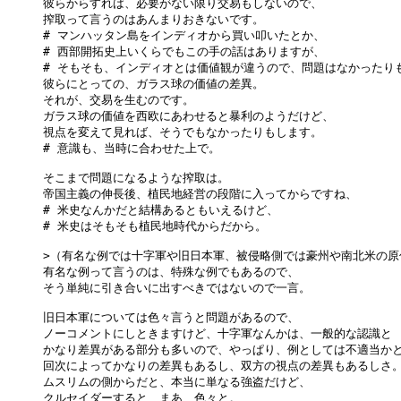
彼らからすれば、必要がない限り交易もしないので、

搾取って言うのはあんまりおきないです。

# マンハッタン島をインディオから買い叩いたとか、

# 西部開拓史上いくらでもこの手の話はありますが、

# そもそも、インディオとは価値観が違うので、問題はなかったりも
彼らにとっての、ガラス球の価値の差異。

それが、交易を生むのです。

ガラス球の価値を西欧にあわせると暴利のようだけど、

視点を変えて見れば、そうでもなかったりもします。

# 意識も、当時に合わせた上で。

そこまで問題になるような搾取は。

帝国主義の伸長後、植民地経営の段階に入ってからですね、

# 米史なんかだと結構あるともいえるけど、

# 米史はそもそも植民地時代からだから。

>（有名な例では十字軍や旧日本軍、被侵略側では豪州や南北米の原
有名な例って言うのは、特殊な例でもあるので、

そう単純に引き合いに出すべきではないので一言。

旧日本軍については色々言うと問題があるので、

ノーコメントにしときますけど、十字軍なんかは、一般的な認識と

かなり差異がある部分も多いので、やっぱり、例としては不適当かと
回次によってかなりの差異もあるし、双方の視点の差異もあるしさ。
ムスリムの側からだと、本当に単なる強盗だけど、

クルセイダーすると、まあ、色々と。
