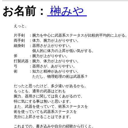
お名前：
榊みや
えっと、

片手剣　：腕力を中心に武器系ステータスが比較的平均的に上がる。
両手剣　：体力、腕力が上がりやすい。

細身剣　：器用さが上がりやすい。

　　　　　個人的に体力の上昇が低い気がする。

斧　　　：腕力が上がりやすい。

打製武器：腕力、体力が上がりやすい。

弓　　　：器用さが、あがりやすい。

術　　　：知力と精神があがりやすい。

　　　　　ただし、物理処理の術は武器系？

だったと思ったけど、多少違いがあるかも。

もっとも、通常の武器はどれも

腕力、器用さに関しては良くあがるので、

特に気にする事は無いと思います。

また、武器を使っていて、術系ステータスを

術を使っていても武器系ステータスを

充分に上昇させることはできます。

これまでの、書き込みや自分の経験から行くと、
