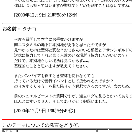
すいませんこれについては僕はわからないです。ほかの方のレスを待
[2000年12月9日 21時58分12秒]
お名前：
タナゴ
何度も質問して本当にお手数かけますが

南エスタミルの地下に本拠地があると思ったのですが、

見つかったのは聖杯と変な？おじさんのいる部屋とアサシンギルドの
討伐に協力してくれと言う人達のいる場所（協力したがいいの？）

だけで、本拠地らしい場所は見つからず……。

基礎的なことと思いますが教えてください。

またバンパイアを倒すとき聖杯を使わなくても

持っているだけで善行イベントとして扱われるのですか？

のりおすくりゅうーを見た限りそう解釈できるのですが、念のため。
前のジュエルビーストの質問ですが、過去ログを見るとかいてありま
[2000年12月9日 19時5分49秒]
このテーマについての発言をどうぞ。