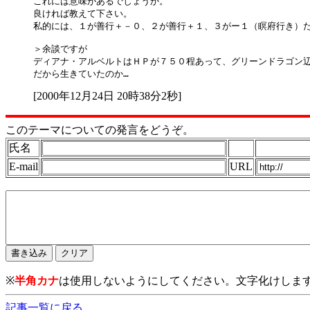
これには意味があるでしょうか。

良ければ教えて下さい。

私的には、１が善行＋－０、２が善行＋１、３がー１（瞑府行き）だ
＞余談ですが

ディアナ・アルベルトはＨＰが７５０程あって、グリーンドラゴン辺
[2000年12月24日 20時38分2秒]
このテーマについての発言をどうぞ。
氏名
E-mail
URL
※
半角カナ
は使用しないようにしてください。文字化けしま
記事一覧に戻る