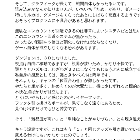
そして、グラフィックが長くて、戦闘自体もかったるいです。

読み込みかなんか知りませんが、いちいち「ため」があり、ダメージ
特にリルカは、ダメージをくらったあとにしばらく硬直するようです
おそらくプログラムに不具合があると思われます。

無駄なエンカウントが回避できるのは非常によいシステムだとは思い
このエンカウント回避システムが無かったら、

かったるい戦闘を５倍ほど消化しなければならなくなり、

ゲーム自体が成立しなくなる恐れがあります。

ダンジョンは、３Ｄになりました。

視点は自由に移動できますが、視界が狭いため、かなり不快です。

謎ときとパズルは、わざわざ３Ｄにしなくてもじゅうぶんに成立する
私自身の感想としては、謎ときやパズルは簡単です。

それよりも、キャラの「位置合わせ」が難しかったです。

やたらと崖が多く、斜め向くのが大変だし、横に少しずれると標的か
不快な点ばかりが目立ちます。

とくにいやらしいと感じたのがワイヤーフック。

フックを引っ掛けるポールが、果てしなく遠くにあるため、

見つけ出すだけでもひと苦労です。

そう、「難易度が高い」と「単純なことがやりづらい」とを履き違え
キャラ設定ですが、これはもう「１」と同じグッズを引き継いでいる
変えるわけにもいかなかったのでしょう。
