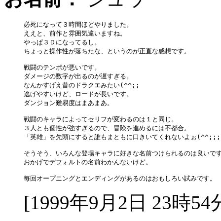
必死になって３時間ほどやりました。

ええと、前作と雰囲気違いますね。

やっぱ３Ｄになってるし。

ちょっと操作性が落ちたな、というのが正直な感想です。

戦闘のテンポが悪いです。

ダメージの数字が出るのが遅すぎる。

なんかすげえ昔のドラクエみたい(^^;;

逃げやすいけど、ロードが長いです。

ダンジョン難易度はまあまあ。

戦闘のキャラによってセリフが変わるのは１と同じ。

３人とも個性が強すぎるので、冒険を進めるには不都合。

「英雄」を先頭にすると誰もまともに口きいてくれないよぉ(^^;;;

そうそう、いろんな登場キャラに好きな名前つけられるのは良いです
おかげでデフォルトの名前わかんないけど。

[1999年9月2日 23時54