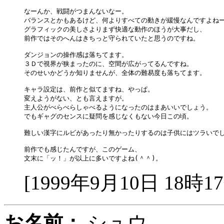
なーんか、戦闘がつまんないなー。

バランスとかもあるけど、何よりすべての動きが緩慢なんですよねー
グラフィックの美しさよりまず快適な動作のほうが大事だし、

前作ではそのへんはきちっと守られていたと思うのですね。

ダンジョンの操作感は落ちてます。

３Ｄで視界が狭まったのに、空間が広がってるんですね。

そのせいかどうか知りませんが、全体の難易度も落ちてます。

キャラ設定は、前作と似てますね、やっぱ。

変えようがない、とも言えますが。

主人公がべらべらしゃべるようになったのはまあいいでしょう。

でもギャグのセンスに疑問を感じなくもない今日この頃。

難しい漢字にルビがあったり無かったりするのは子供にはツラいでし
前作でも感じたんですが、このゲーム、

[1999年9月10日 18時1
お名前：
シュウ