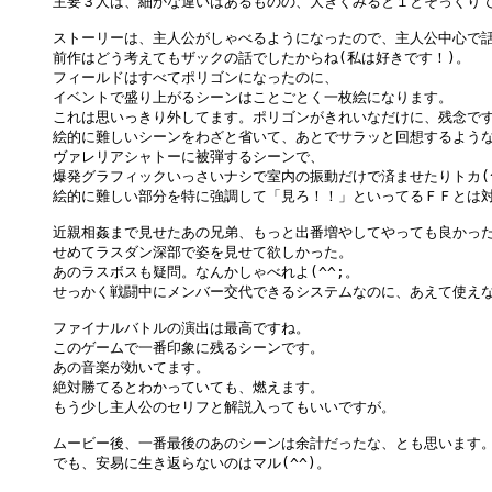
主要３人は、細かな違いはあるものの、大きくみると１とそっくりで
ストーリーは、主人公がしゃべるようになったので、主人公中心で話
前作はどう考えてもザックの話でしたからね(私は好きです！)。

フィールドはすべてポリゴンになったのに、

イベントで盛り上がるシーンはことごとく一枚絵になります。

これは思いっきり外してます。ポリゴンがきれいなだけに、残念です
絵的に難しいシーンをわざと省いて、あとでサラッと回想するような
ヴァレリアシャトーに被弾するシーンで、

爆発グラフィックいっさいナシで室内の振動だけで済ませたりトカ(^^
絵的に難しい部分を特に強調して「見ろ！！」といってるＦＦとは対象
近親相姦まで見せたあの兄弟、もっと出番増やしてやっても良かった
せめてラスダン深部で姿を見せて欲しかった。

あのラスボスも疑問。なんかしゃべれよ(^^;。

せっかく戦闘中にメンバー交代できるシステムなのに、あえて使えな
ファイナルバトルの演出は最高ですね。

このゲームで一番印象に残るシーンです。

あの音楽が効いてます。

絶対勝てるとわかっていても、燃えます。

もう少し主人公のセリフと解説入ってもいいですが。

ムービー後、一番最後のあのシーンは余計だったな、とも思います。
でも、安易に生き返らないのはマル(^^)。
