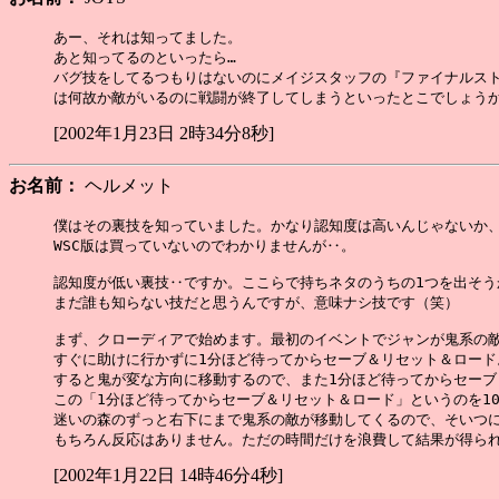
あー、それは知ってました。

あと知ってるのといったら…

バグ技をしてるつもりはないのにメイジスタッフの『ファイナルスト
[2002年1月23日 2時34分8秒]
お名前：
ヘルメット
僕はその裏技を知っていました。かなり認知度は高いんじゃないか、
WSC版は買っていないのでわかりませんが‥。

認知度が低い裏技‥ですか。ここらで持ちネタのうちの1つを出そうか
まだ誰も知らない技だと思うんですが、意味ナシ技です（笑）

まず、クローディアで始めます。最初のイベントでジャンが鬼系の敵
すぐに助けに行かずに1分ほど待ってからセーブ＆リセット＆ロード。
すると鬼が変な方向に移動するので、また1分ほど待ってからセーブ
この「1分ほど待ってからセーブ＆リセット＆ロード」というのを10
迷いの森のずっと右下にまで鬼系の敵が移動してくるので、そいつに
[2002年1月22日 14時46分4秒]