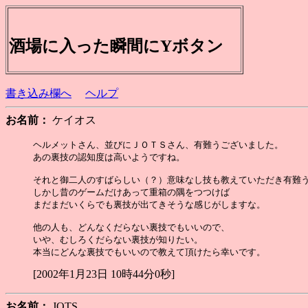
酒場に入った瞬間にYボタン
書き込み欄へ
ヘルプ
お名前：
ケイオス
ヘルメットさん、並びにＪＯＴＳさん、有難うございました。

あの裏技の認知度は高いようですね。

それと御二人のすばらしい（？）意味なし技も教えていただき有難う
しかし昔のゲームだけあって重箱の隅をつつけば

まだまだいくらでも裏技が出てきそうな感じがしますな。

他の人も、どんなくだらない裏技でもいいので、

いや、むしろくだらない裏技が知りたい。

[2002年1月23日 10時44分0秒]
お名前：
JOTS