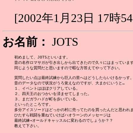
[2002年1月23日 17時5
お名前：
JOTS
初めまして、JOTSといいます。

昔の名作ロマサガが引き出しから出てきたので久々にはまっています
同じような質問だと思いますので暇な方答えてやって下さい。

質問したい点は最終試練から巨人の里へはどうしたらいけるかっす。
昔のデータなので状況がうろ覚えなのですが、大まかにいうと…

１、イベントはほぼクリアしている。

２、四天王のおつかいを済ませてしまった。

３、まだガラハドが町を歩いている。

といったところです。

多分アイスソードはどっかの村に売ってたのを買ったんだと思われま
ひたすら戦闘を重ねていけばハオラーンのメッセージは

最終試練→オールドキャッスルに変わるのでしょうか？？

教えて下さい。
