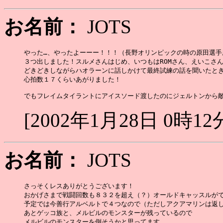
お名前：
JOTS
やった…、やったよーーー！！！（長野オリンピックの時の原田選手風
３つ出しました！スルメさんはじめ、いつもはROMさん、えいこさん
どきどきしながらハオラーンに話しかけて最終試練の話を聞いたとき
心拍数１７くらいあがりました！

[2002年1月28日 0時12
お名前：
JOTS
さっそくレスありがとうございます！

おかげさまで戦闘回数も８３２を超え（？）オールドキャッスルがで
予定では今善行アルベルトで４つなので（ただしアクアマリンは返し
あとゲッコ族と、メルビルのモンスターが残っているので

メルビルのモンスターを倒そうかと思ってます。
