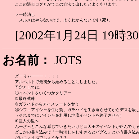
ここの過去ログとかでこの方法で出したとよくあります。

＞一時消し

[2002年1月24日 19時3
お名前：
JOTS
どーりゃーーー！！！！

アルベルトで最初から始めることにしました。

予定としては、

①イベントをいくつかクリアー

②最終試練

③ガラハドからアイスソードを奪う

④シフ＋アイシャを生け贄、ガラハドを生き返らせてからデスを殺し
（それまでにアイシャを利用し地底イベントを終了させる）

⑤巨人の里へ

んーざっとこんな感じでいきたいけど四天王のイベントが絡んでくる
どこかの書き込みで「一時消しをしすぎるとバグる」という書き込み
だいじょうぶでしょうか？？
