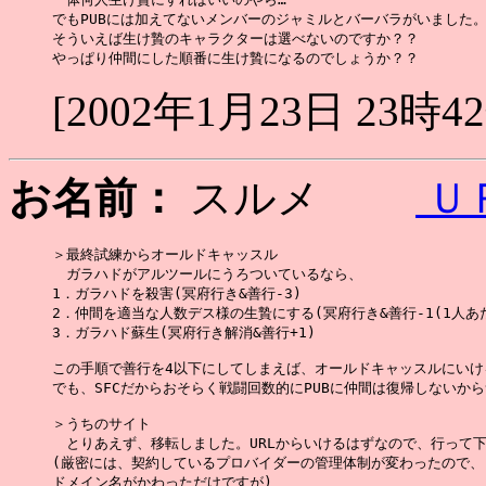
でもPUBには加えてないメンバーのジャミルとバーバラがいました。
そういえば生け贄のキャラクターは選べないのですか？？

[2002年1月23日 23時4
お名前：
スルメ
Ｕ
＞最終試練からオールドキャッスル

　ガラハドがアルツールにうろついているなら、

1．ガラハドを殺害(冥府行き&善行-3)

2．仲間を適当な人数デス様の生贄にする(冥府行き&善行-1(1人あた
3．ガラハド蘇生(冥府行き解消&善行+1)

この手順で善行を4以下にしてしまえば、オールドキャッスルにいけ
でも、SFCだからおそらく戦闘回数的にPUBに仲間は復帰しないから
＞うちのサイト

　とりあえず、移転しました。URLからいけるはずなので、行って下
(厳密には、契約しているプロバイダーの管理体制が変わったので、

ドメイン名がかわっただけですが)
