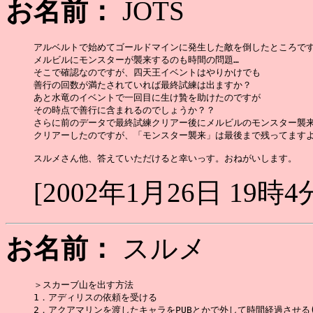
お名前：
JOTS
アルベルトで始めてゴールドマインに発生した敵を倒したところです
メルビルにモンスターが襲来するのも時間の問題…

そこで確認なのですが、四天王イベントはやりかけでも

善行の回数が満たされていれば最終試練は出ますか？

あと水竜のイベントで一回目に生け贄を助けたのですが

その時点で善行に含まれるのでしょうか？？

さらに前のデータで最終試練クリアー後にメルビルのモンスター襲来
クリアーしたのですが、「モンスター襲来」は最後まで残ってますよ
[2002年1月26日 19時4
お名前：
スルメ
＞スカーブ山を出す方法

1．アディリスの依頼を受ける

2．アクアマリンを渡したキャラをPUBとかで外して時間経過させる(