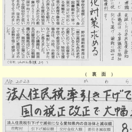
（ 裏 面 ）