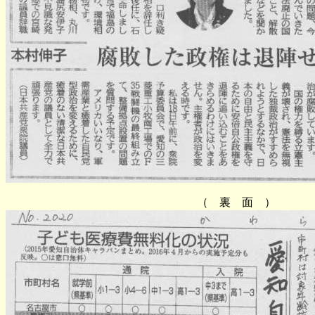
（ 裏 面 ）