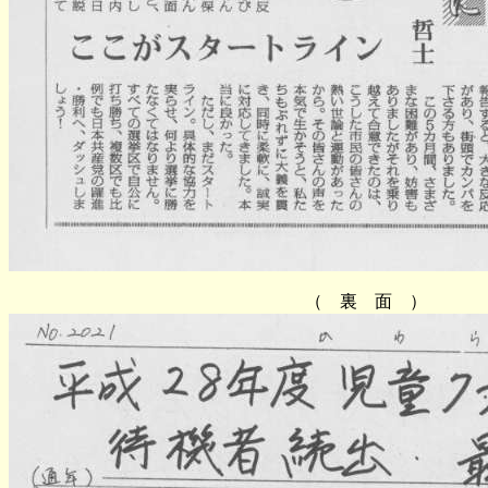
（ 裏 面 ）