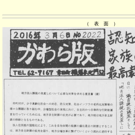
（ 表 面 ）