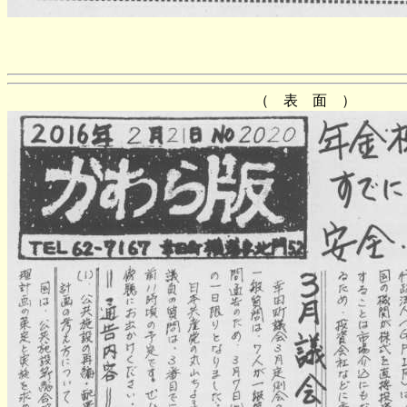
（ 表 面 ）