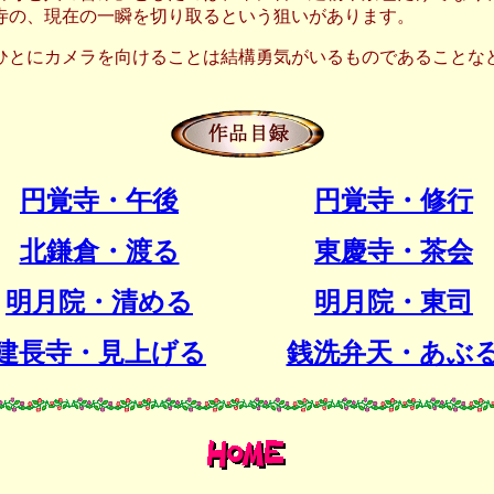
寺の、現在の一瞬を切り取るという狙いがあります。
とにカメラを向けることは結構勇気がいるものであることな
円覚寺・午後
円覚寺・修行
北鎌倉・渡る
東慶寺・茶会
明月院・清める
明月院・東司
建長寺・見上げる
銭洗弁天・あぶ