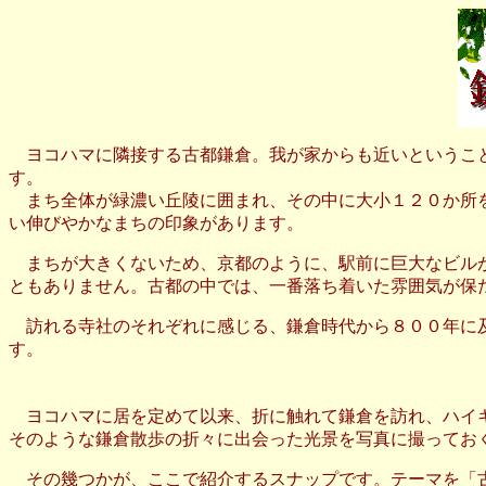
ヨコハマに隣接する古都鎌倉。我が家からも近いということ
す。
まち全体が緑濃い丘陵に囲まれ、その中に大小１２０か所を
い伸びやかなまちの印象があります。
まちが大きくないため、京都のように、駅前に巨大なビルが
ともありません。古都の中では、一番落ち着いた雰囲気が保
訪れる寺社のそれぞれに感じる、鎌倉時代から８００年に及
す。
ヨコハマに居を定めて以来、折に触れて鎌倉を訪れ、ハイキ
そのような鎌倉散歩の折々に出会った光景を写真に撮ってお
その幾つかが、ここで紹介するスナップです。テーマを「古