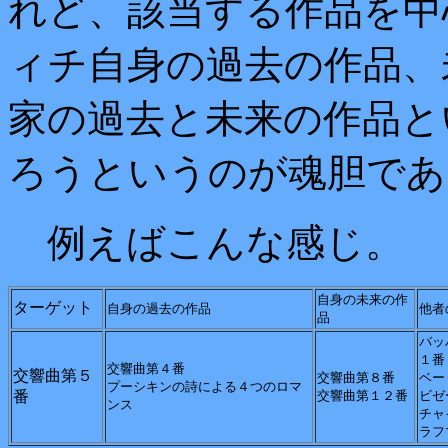
れど、該当する作品を中
ィチ自身の過去の作品、
家の過去と未来の作品と
ろうというのが魂胆であ
例えばこんな感じ。
自身の未来の作
ターゲット
自身の過去の作品
他者
品
バッ
１番
交響曲第４番
交響曲第５
交響曲第８番
ベー
プーシキンの詩による４つのロマ
番
交響曲第１２番
ビゼ
ンス
チャ
ラフ