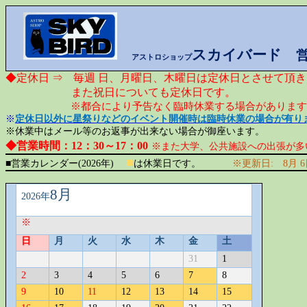
スカイバード
アストロショップ
◆
定休日 ⇒
毎週 日、月曜日、木曜日は定休日とさせて頂
また祝日についても定休日です。
※都合により予告なく臨時休業する場合がありま
※
定休日以外に星祭りなどのイベント開催時は臨時休業の場合が有り
※休業中はメール等のお返事が出来ない場合が御座います。
◆営業時間：
12
：
30
～
17
：
00
※また大学、公共施設への出張が多
■
■営業カレンダー
(2026
年
)
は休業日です。
※更新日
:
8
月
6
8
月
2026
年
※
日
月
火
水
木
金
土
31
1
2
3
4
5
6
7
8
9
10
11
12
13
14
15