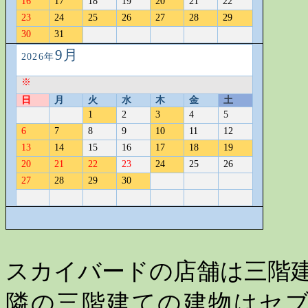
16
17
18
19
20
21
22
23
24
25
26
27
28
29
30
31
9
月
2026
年
※
日
月
火
水
木
金
土
1
2
3
4
5
6
7
8
9
10
11
12
13
14
15
16
17
18
19
20
21
22
23
24
25
26
27
28
29
30
スカイバードの店舗は三階
隣の三階建ての建物はセ