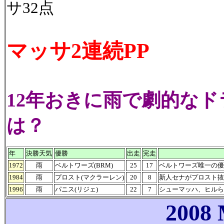
サ32点
マッサ2連続PP
12年おきに雨で劇的なドラ
は？
年
決勝天気
優勝
出走
完走
1972
雨
ベルトワーズ(BRM)
25
17
ベルトワーズ唯一の優
1984
雨
プロスト(マクラーレン)
20
8
新人セナがプロスト抜
1996
雨
パニス(リジェ)
22
7
シューマッハ、ヒルら
2008