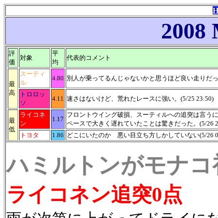
2008
評
平
対象
代表的コメント
価
均
スーティ
4.80
別人が乗ってるんじゃないかと思うほど良い走りだった。マ
ル
最
高
トロロッ
4.11
速さはないけど、荒れたレースに強い。(5/25 23:50)
ソ
ライコネ
フロントウイング破損、スーティルへの追突は言う
1.17
最
ン
ペースで大きく遅れていたことは驚きだった。(5/26 21:
低
トヨタ
1.86
どこにいたのか 悪い目立ち方しかしていない(5/26 0:
ハミルトンがモナコ
ライコネン追突0点