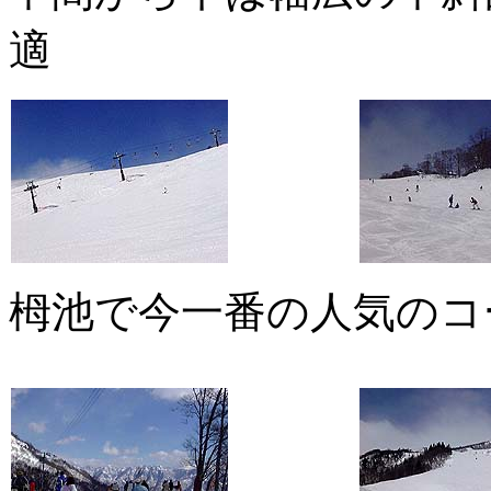
適
栂池で今一番の人気のコ