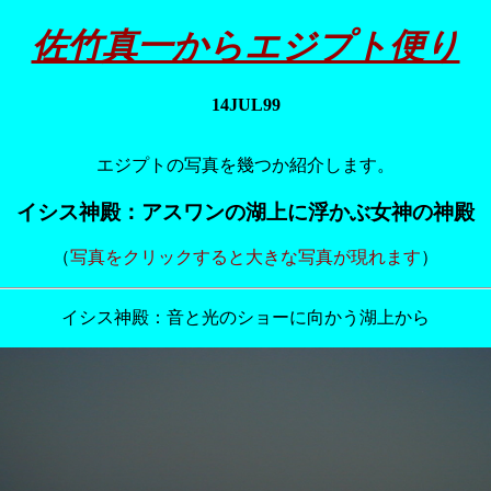
佐竹真一からエジプト便り
14JUL99
エジプトの写真を幾つか紹介します。
イシス神殿：アスワンの湖上に浮かぶ女神の神殿
（
写真をクリックすると大きな写真が現れます
）
イシス神殿：音と光のショーに向かう湖上から