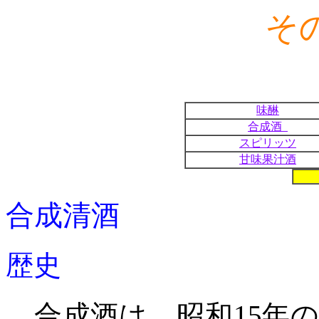
そ
味醂
合成酒
スピリッツ
甘味果汁酒
合成清酒
歴史
合成酒は、昭和
15
年