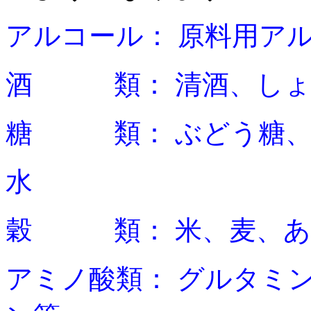
アルコール：
原料用ア
酒 類：
清酒、し
糖 類：
ぶどう糖
水
穀 類：
米、麦、
アミノ酸類：
グルタミ