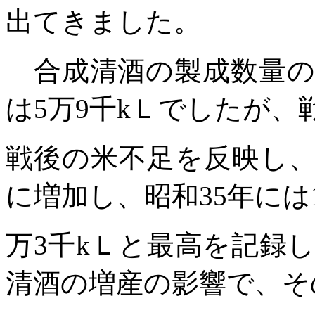
出てきました。
合成清酒の製成数量の
は
5
万
9
千
k
Ｌでしたが、
戦後の米不足を反映し
に増加し、昭和
35
年には
万
3
千
k
Ｌと最高を記録
清酒の増産の影響で、そ