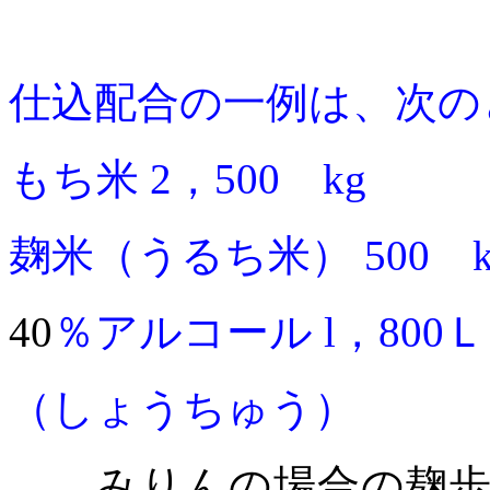
仕込配合の一例は、次の
もち米
2
，
500
kg
麹米（うるち米）
500
40
％アルコール
l
，
800
（しょうちゅう）
みりんの場合の麹歩合