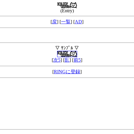
(Entry)
[
戻
] [
一覧
] [
AD
]
▽ ｻﾝﾌﾟﾙ ▽
[
次5
] [
乱
] [
前5
]
[
RINGに登録
]