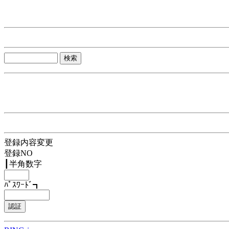
登録内容変更
登録NO
┃半角数字
ﾊﾟｽﾜｰﾄﾞ┓