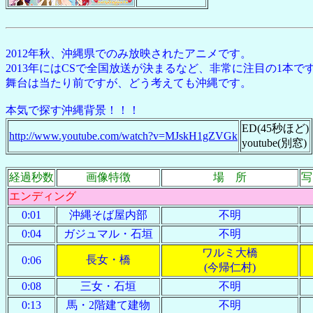
2012年秋、沖縄県でのみ放映されたアニメです。
2013年にはCSで全国放送が決まるなど、非常に注目の1本で
舞台は当たり前ですが、どう考えても沖縄です。
本気で探す沖縄背景！！！
ED(45秒ほど)
http://www.youtube.com/watch?v=MJskH1gZVGk
youtube(別窓)
経過秒数
画像特徴
場 所
写
エンディング
0:01
沖縄そば屋内部
不明
0:04
ガジュマル・石垣
不明
ワルミ大橋
長女・橋
0:06
(今帰仁村)
0:08
三女・石垣
不明
0:13
馬・2階建て建物
不明