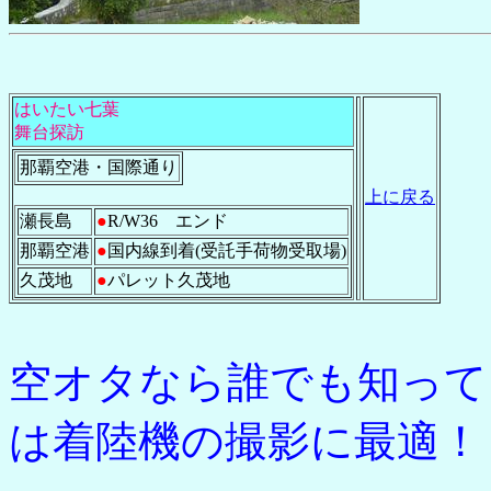
はいたい七葉
舞台探訪
那覇空港・国際通り
上に戻る
瀬長島
●
R/W36 エンド
那覇空港
●
国内線到着(受託手荷物受取場)
久茂地
●
パレット久茂地
空オタなら誰でも知って
は着陸機の撮影に最適！