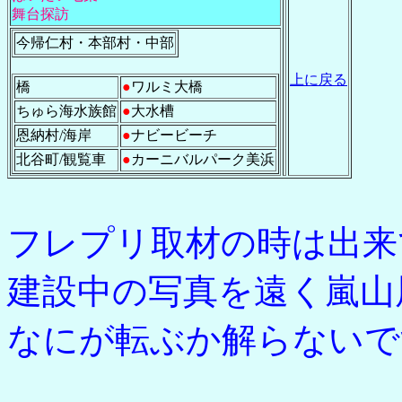
舞台探訪
今帰仁村・本部村・中部
上に戻る
橋
●
ワルミ大橋
ちゅら海水族館
●
大水槽
恩納村/海岸
●
ナビービーチ
北谷町/観覧車
●
カーニバルパーク美浜
フレプリ取材の時は出来
建設中の写真を遠く嵐山
なにが転ぶか解らないです