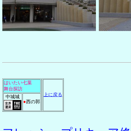
はいたい七葉
舞台探訪
上に戻る
中城城
●
西の郭