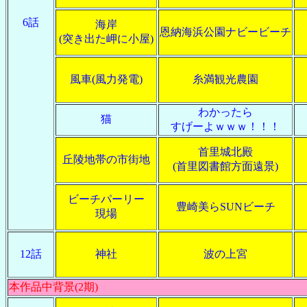
6話
海岸
恩納海浜公園ナビービーチ
(突き出た岬に小屋)
風車(風力発電)
糸満観光農園
わかったら
猫
すげーよｗｗｗ！！！
首里城北殿
丘陵地帯の市街地
(首里図書館方面遠景)
ビーチパーリー
豊崎美らSUNビーチ
現場
12話
神社
波の上宮
本作品中背景(2期)