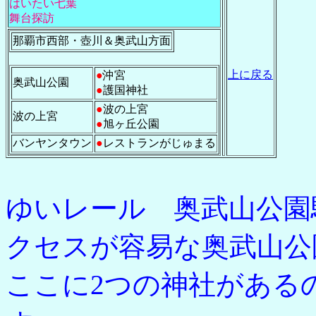
はいたい七葉
舞台探訪
那覇市西部・壺川＆奥武山方面
上に戻る
●
沖宮
奥武山公園
●
護国神社
●
波の上宮
波の上宮
●
旭ヶ丘公園
バンヤンタウン
●
レストランがじゅまる
ゆいレール 奥武山公園
クセスが容易な奥武山公
ここに2つの神社がある