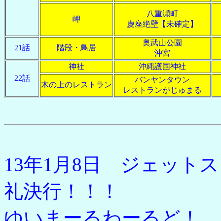
八重瀬町
岬
慶座絶壁【未確定】
奥武山公園
21話
階段・鳥居
沖宮
神社
沖縄護国神社
22話
バンヤンタウン
木の上のレストラン
レストランがじゅまる
13年1月8日 ジェット
礼決行！！！
ゆいまーるわーるど！