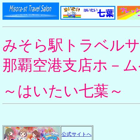
みそら駅トラベル
那覇空港支店ホ－ム
～はいたい七葉～
公式サイトへ