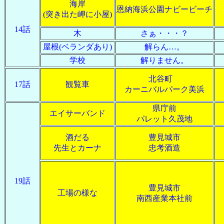
海岸
恩納海浜公園ナビービーチ
(突き出た岬に小屋)
14話
木
さぁ・・・？
屋根(ベランダあり)
解らん…。
学校
解りません。
北谷町
17話
観覧車
カーニバルパーク美浜
県庁前
エイサーバンド
パレット久茂地
酒だる
豊見城市
先生とカーナ
忠考酒造
19話
豊見城市
工場の様な
南西産業本社前