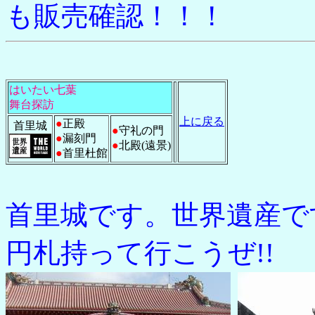
も販売確認！！！
はいたい七葉
舞台探訪
上に戻る
●
正殿
首里城
●
守礼の門
●
漏刻門
●
北殿(遠景)
●
首里杜館
首里城です。世界遺産です
円札持って行こうぜ!!