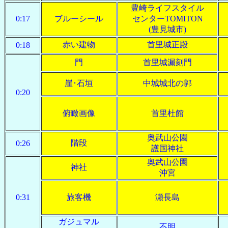
豊崎ライフスタイル
0:17
ブルーシール
センターTOMITON
(豊見城市)
赤い建物
首里城正殿
0:18
門
首里城漏刻門
崖･石垣
中城城北の郭
0:20
俯瞰画像
首里杜館
奥武山公園
階段
0:26
護国神社
奥武山公園
神社
沖宮
0:31
旅客機
瀬長島
ガジュマル
不明