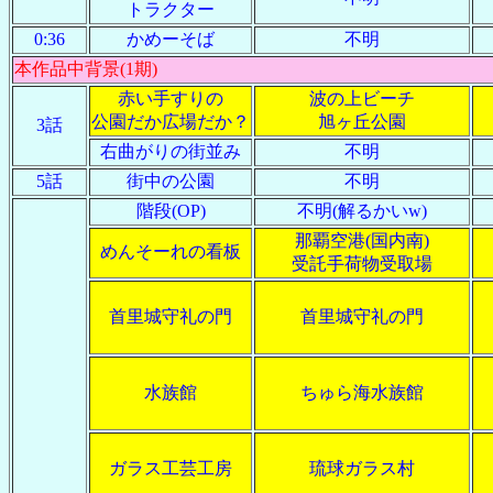
トラクター
0:36
かめーそば
不明
本作品中背景(1期)
赤い手すりの
波の上ビーチ
公園だか広場だか？
旭ヶ丘公園
3話
右曲がりの街並み
不明
5話
街中の公園
不明
階段(OP)
不明(解るかいw)
那覇空港(国内南)
めんそーれの看板
受託手荷物受取場
首里城守礼の門
首里城守礼の門
水族館
ちゅら海水族館
ガラス工芸工房
琉球ガラス村