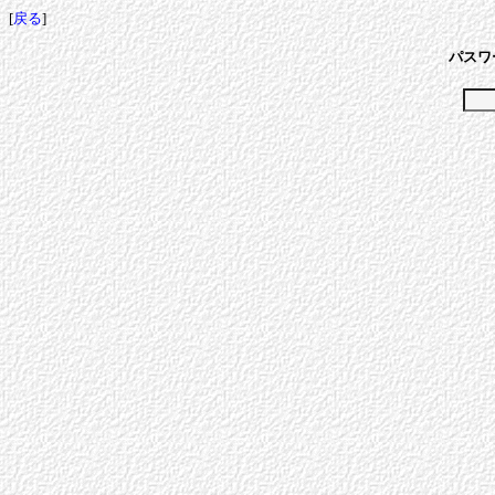
[
戻る
]
パスワ