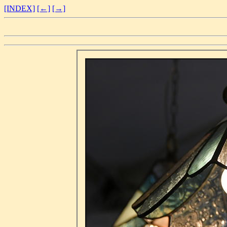
[INDEX]
[←]
[→]