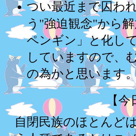
つい最近まで囚われ
う"強迫観念"から
ペンギン」と化し
していますので、
の為かと思います
【今
自閉民族のほとんど