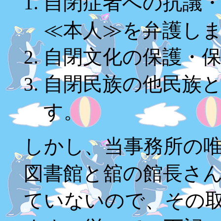
自閉症者への抗議
≪本人≫を弁護し
自閉文化の保護・
自閉民族の他民族
す。
しかし、当事務所の
図書館と舘の館長さ
ていないので、その