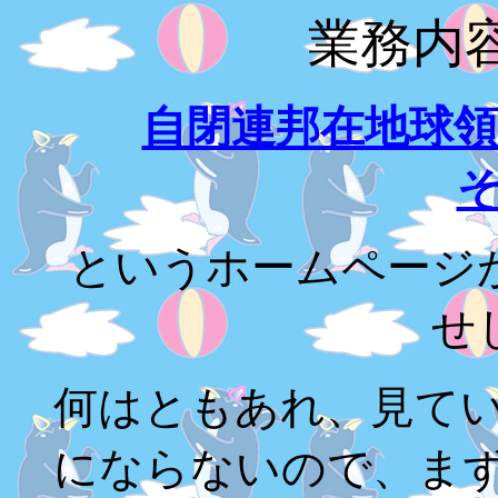
業務内
自閉連邦在地球
というホームページ
せ
何はともあれ、見て
にならないので、ま