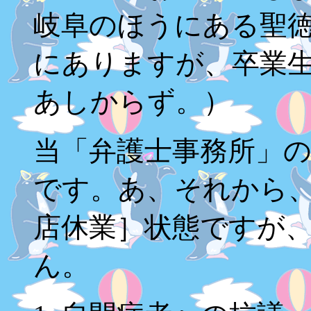
岐阜のほうにある聖
にありますが、卒業
あしからず。）
当「弁護士事務所」
です。あ、それから、
店休業］状態ですが
ん。