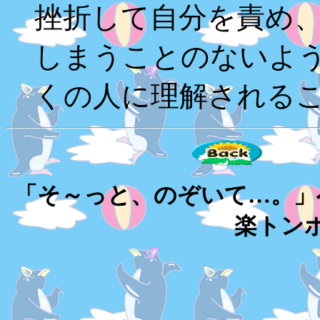
挫折して自分を責め
しまうことのないよ
くの人に理解される
「そ～っと、のぞいて…。
楽トン