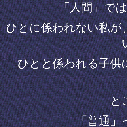
「人間」で
ひとに係われない私が
ひとと係われる子供
と
「普通」