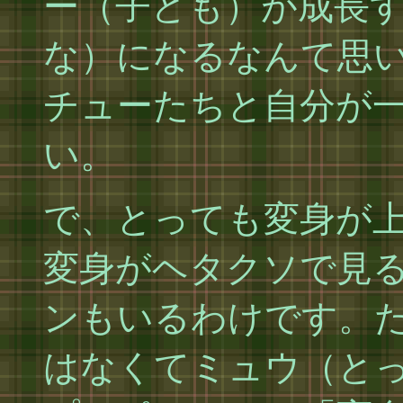
ー（子ども）が成長
な）になるなんて思
チューたちと自分が
い。
で、とっても変身が
変身がヘタクソで見
ンもいるわけです。
はなくてミュウ（と