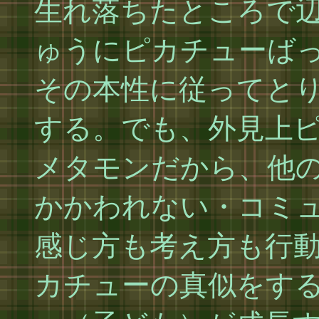
生れ落ちたところで
ゅうにピカチューば
その本性に従ってと
する。でも、外見上
メタモンだから、他
かかわれない・コミ
感じ方も考え方も行
カチューの真似をす