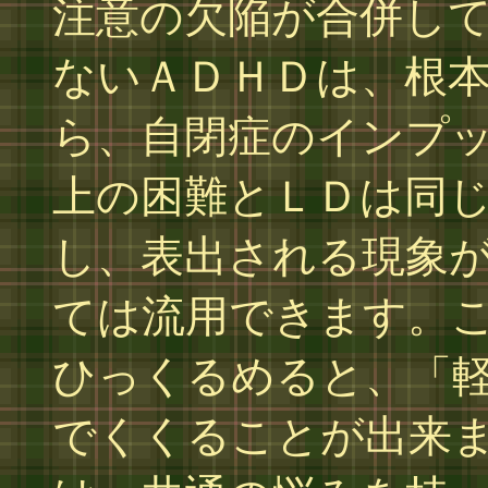
注意の欠陥が合併し
ないＡＤＨＤは、根
ら、自閉症のインプ
上の困難とＬＤは同
し、表出される現象
ては流用できます。
ひっくるめると、「
でくくることが出来