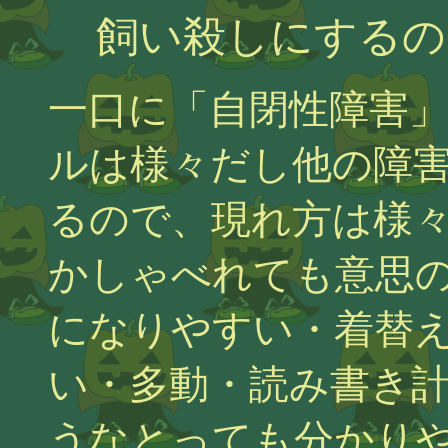
飼い殺しにするの
一口に「自閉性障害
ルは様々だし他の障
るので、現れ方は様
かしゃべれても意思
になりやすい・着替
い・多動・読み書き
うなとっても分かり