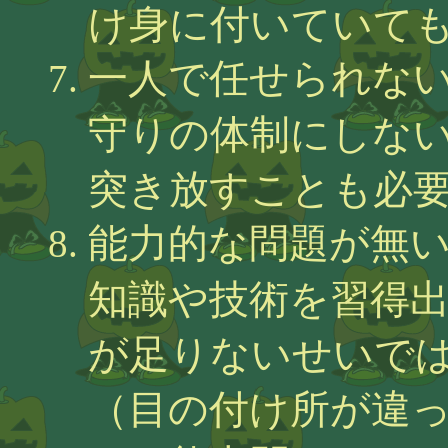
け身に付いていて
一人で任せられな
守りの体制にしな
突き放すことも必
能力的な問題が無
知識や技術を習得
が足りないせいで
（目の付け所が違