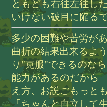
ともども右往左往し
いけない破目に陥る
多少の困難や苦労が
曲折の結果出来るよ
り"克服"できるのな
能力があるのだから
え方、お説ごもっと
「ちゃんと自立して