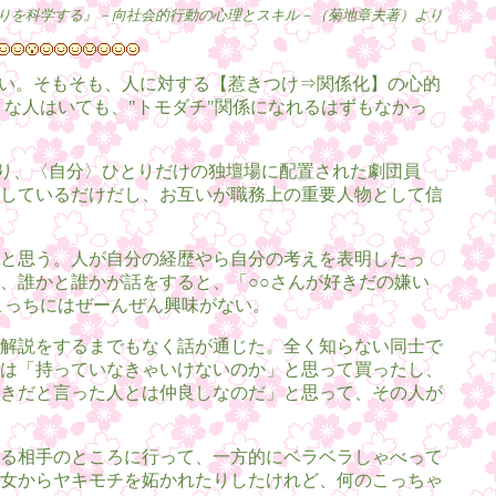
りを科学する』－向社会的行動の心理とスキル－（菊地章夫著）より
ない。そもそも、人に対する【惹きつけ⇒関係化】の心的
ような人はいても、"トモダチ"関係になれるはずもなかっ
より、〈自分〉ひとりだけの独壇場に配置された劇団員
しているだけだし、お互いが職務上の重要人物として信
と思う。人が自分の経歴やら自分の考えを表明したっ
、誰かと誰かが話をすると、「○○さんが好きだの嫌い
こっちにはぜーんぜん興味がない。
解説をするまでもなく話が通じた。全く知らない同士で
は「持っていなきゃいけないのか」と思って買ったし、
きだと言った人とは仲良しなのだ」と思って、その人が
る相手のところに行って、一方的にベラベラしゃべって
女からヤキモチを妬かれたりしたけれど、何のこっちゃ