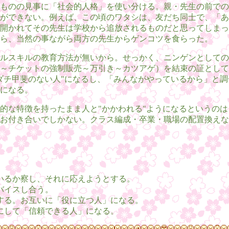
ものの見事に「社会的人格」を使い分ける。親・先生の前での
ができない。例えば、この頃のワタシは、友だち同士で、「あ
開かれてその先生は学校から追放されるものだと思ってしまっ
ら、当然の事ながら両方の先生からゲンコツを食らった。
ルスキルの教育方法が無いから。せっかく、ニンゲンとしての
～チケットの強制販売～万引き～カツアゲ）を結束の証として
ダチ甲斐のない人"になるし、「みんながやっているから」と
になる。
的な特徴を持ったまま人と"かかわれる"ようになるというの
お付き合いでしかない。クラス編成・卒業・職場の配置換えな
いるか察し、それに応えようとする。
バイスし合う。
する。お互いに「役に立つ人」になる。
にして「信頼できる人」になる。