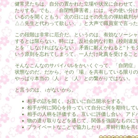
健常児たちは、自分の置かれた立場や状況に合わせて、
たりする。でも、「自閉性障害者」には、その使い分け
いるのを聞くともう、次の日にはその先生の弾劾裁判が
△△先生と代わって欲しい。」と大声で職員室で言った
この段階は非常に厄介だ。というのは、有効なソーシャ
するとは限らない。時には、反社会的な行動（校則違反
とを「しなければならない」矛盾に耐えかねると"トモ
いう原則を忘れてしまって、一人だけ叱責を受けること
そんなこんなのサバイバルをかいくぐって、「自閉症」
状態なのだ。だから、その「場」を共有している限りの
やっぱり本当の〈人〉と〈人〉との繋がりではない。
と言うのは、↓がないから。
相手の話を聞く。お互いに自己開示をする。
相手が何に関心を持っていて自分に何を期待して
相手の人柄を評価する。互いに評価し合い、アド
物の遣り取りなどを通じて、関係を強固なものに
プライベートなことで協力したり、常時行動を共