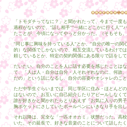
「トモダチってなに？」と聞かれたって、今まで一度も
過程がないので、"話し相手""一緒にどこかに行く人""
たことが、今頃になってやっと分かった。（そもそも、
"同じ事に興味を持っている人"とか、"自分の唯一の
的）な関係でしかないので、相互交流しているわけでは
頼しているとか、特定の契約関係にある限りで話をして
だいたい、自分のことを人に話す必要を感じたことはな
て、「人は人・自分は自分・人それぞれなのに、何故、
だの」という話になるし、自分の容姿やオシャレのこと
ただ中学生ぐらいまでは、同じ学区に住み・ほとんどの
はないので、お互いに自己紹介したりアピールしなくて
誰が好きかと聞かれたらとりあえず「お気に入りの男子
胸ポケットにさしていたボールペンにいきなり手を出し
それ以降は、完全な「一匹オオカミ」状態だった。高校
いた。その延長で、好きな音楽のことについて話したく