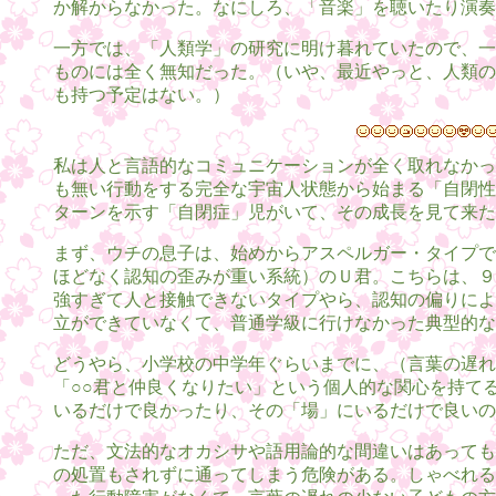
か解からなかった。なにしろ、「音楽」を聴いたり演奏
一方では、「人類学」の研究に明け暮れていたので、一
ものには全く無知だった。（いや、最近やっと、人類の
も持つ予定はない。）
私は人と言語的なコミュニケーションが全く取れなかっ
も無い行動をする完全な宇宙人状態から始まる「自閉性
ターンを示す「自閉症」児がいて、その成長を見て来た
まず、ウチの息子は、始めからアスペルガー・タイプで
ほどなく認知の歪みが重い系統）のＵ君。こちらは、９
強すぎて人と接触できないタイプやら、認知の偏りによ
立ができていなくて、普通学級に行けなかった典型的な
どうやら、小学校の中学年ぐらいまでに、（言葉の遅れ
「○○君と仲良くなりたい」という個人的な関心を持て
いるだけで良かったり、その「場」にいるだけで良いの
ただ、文法的なオカシサや語用論的な間違いはあっても
の処置もされずに通ってしまう危険がある。しゃべれる