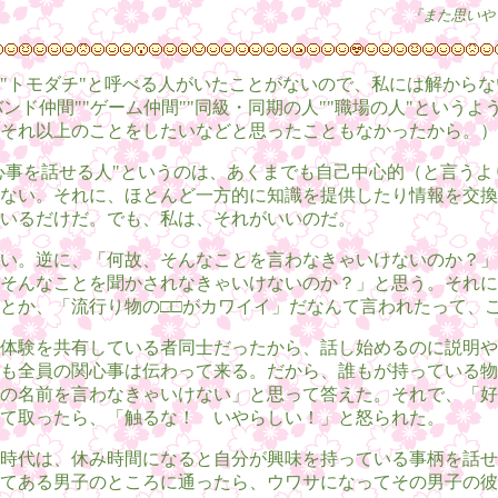
『また思いや
"トモダチ"と呼べる人がいたことがないので、私には解から
バンド仲間""ゲーム仲間""同級・同期の人""職場の人"という
それ以上のことをしたいなどと思ったこともなかったから。）
関心事を話せる人"というのは、あくまでも自己中心的（と言う
ない。それに、ほとんど一方的に知識を提供したり情報を交換
いるだけだ。でも、私は、それがいいのだ。
い。逆に、「何故、そんなことを言わなきゃいけないのか？」
そんなことを聞かされなきゃいけないのか？」と思う。それに
とか、「流行り物の□□がカワイイ」だなんて言われたって、
体験を共有している者同士だったから、話し始めるのに説明や
も全員の関心事は伝わって来る。だから、誰もが持っている物
の名前を言わなきゃいけない」と思って答えた。それで、「好
て取ったら、「触るな！ いやらしい！」と怒られた。
時代は、休み時間になると自分が興味を持っている事柄を話せ
てある男子のところに通ったら、ウワサになってその男子の彼