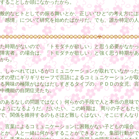
することしか頭になかったから。
般的なヒトとしての振る舞いとか、正しい"ひと"の考え方に
「感情」について研究を始めたばかりだ。でも、誰か特定の人
た時期がないので、「トモダチが欲しい」と思う必要がなかっ
障害者」の場合は、「トモダチが欲しい」と強く思う時期があ
から。
、しゃべれてはいるがコミュニケーションが取れていなかった
才の壁にギリギリセーフで言語によるコミュニケーションが取
る興味の極限がはなはだしすぎるタイプの、ＰＤＤの女児。言
中機能の自閉症児たち。
のあるなしの問題ではなく）何らかの手段で人と本当の意味で
るようになるようだ。だいたい、この時期は、周りの子どもた
で、関係を維持するのもさほど難しくはない。そこにすんなり
、言葉によるコミュニケーションに困難がない子どもの場合、
とか、人と一緒に何かをすることができるとか、集団行動がで