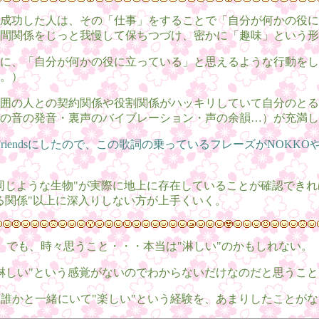
成功した人は、その「仕事」をすることで「自分が何かの役に
間関係をじっと我慢して保ちつづけ、密かに「趣味」という形
に、「自分が何かの役に立っている」と思えるような行動をし
。）
囲の人との契約関係や役割関係がハッキリしていて自分のとる
の音の発音・裏声のバイブレーション・声の余韻…）が充満し
iendsにしたので、この歌詞の乗っているフレーズがNOKK
同じような生物"が実際に地上に存在していることが確認でき
る関係"以上に深入りしない方が上手くいく。
でも、時々思うこと・・・本当は"淋しい"のかもしれない。
淋しい"という感覚がないのでわからないだけなのだと思うこ
誰かと一緒にいて"楽しい"という経験を、あまりしたことが