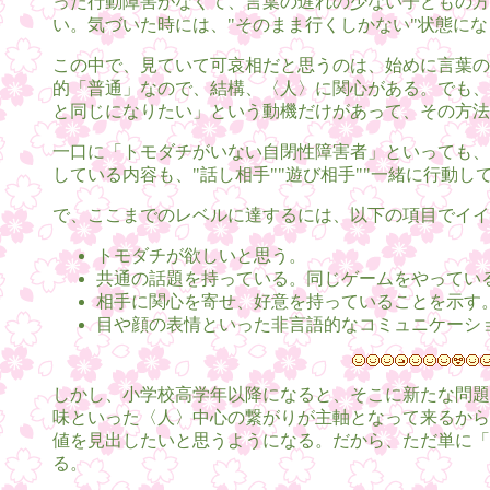
った行動障害がなくて、言葉の遅れの少ない子どもの方
い。気づいた時には、"そのまま行くしかない"状態に
この中で、見ていて可哀相だと思うのは、始めに言葉の
的「普通」なので、結構、〈人〉に関心がある。でも、
と同じになりたい」という動機だけがあって、その方法
一口に「トモダチがいない自閉性障害者」といっても、
している内容も、"話し相手""遊び相手""一緒に行動し
で、ここまでのレベルに達するには、以下の項目でイイ
トモダチが欲しいと思う。
共通の話題を持っている。同じゲームをやってい
相手に関心を寄せ、好意を持っていることを示す
目や顔の表情といった非言語的なコミュニケーシ
しかし、小学校高学年以降になると、そこに新たな問題
味といった〈人〉中心の繋がりが主軸となって来るから
値を見出したいと思うようになる。だから、ただ単に「
る。