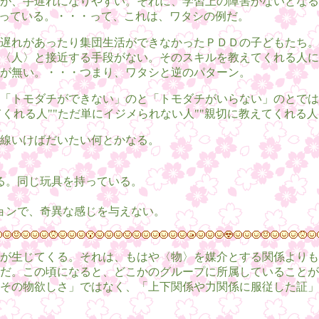
が、手遅れになりやすい。それに、学習上の障害がないとなる
なっている。・・・って、これは、ワタシの例だ。
遅れがあったり集団生活ができなかったＰＤＤの子どもたち。
〈人〉と接近する手段がない。そのスキルを教えてくれる人に
が無い。・・・つまり、ワタシと逆のパターン。
「トモダチができない」のと「トモダチがいらない」のとでは
てくれる人""ただ単にイジメられない人""親切に教えてくれる人
線いけばだいたい何とかなる。
る。同じ玩具を持っている。
。
ョンで、奇異な感じを与えない。
が生じてくる。それは、もはや〈物〉を媒介とする関係よりも
だ。この頃になると、どこかのグループに所属していることが
その物欲しさ」ではなく、「上下関係や力関係に服従した証」