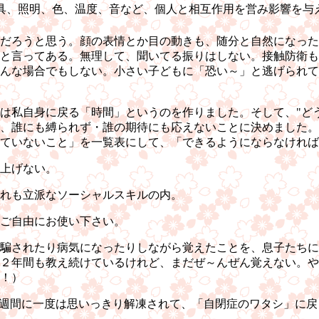
具、照明、色、温度、音など、個人と相互作用を営み影響を与
だろうと思う。顔の表情とか目の動きも、随分と自然になった
と言ってある。無理して、聞いてる振りはしない。接触防衛
んな場合でもしない。小さい子どもに「恐い～」と逃げられて
は私自身に戻る「時間」というのを作りました。そして、"ど
、誰にも縛られず・誰の期待にも応えないことに決めました。
ていないこと」を一覧表にして、「できるようにならなければ
上げない。
れも立派なソーシャルスキルの内。
ご自由にお使い下さい。
騙されたり病気になったりしながら覚えたことを、息子たちに
２年間も教え続けているけれど、まだぜ～んぜん覚えない。や
！）
二週間に一度は思いっきり解凍されて、「自閉症のワタシ」に戻