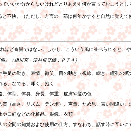
っていいか分からないけれどとりあえず何か言っておこうとし
ると不快。（ただし、方言の一部は何年かすると自然に覚えて
れほど奇異ではない。しかし、こういう風に並べられると、や
係』（相川充・津村俊充編：Ｐ７４）
や手足の動き、表情、微笑、目の動き（視線、瞬き、瞳孔の拡
れる、なでる、叩く、抱く
格、体型、体臭、身長、体重、皮膚や髪の色
の質（高さ、リズム、テンポ）、声量、ため息、言い間違い、
水や口紅などの化粧品、眼鏡、衣類
人の空間の知覚および使用の仕方、すなわち、話す時に互いに