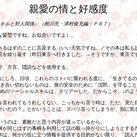
親愛の情と好感度
キルと対人関係』（相川充・津村俊充編：Ｐ６７）
な髪型ですね、お似合いですよ）。
あるはずのことに言及する（いい天気ですね。／その本は私も
話を繰り返す（昨日東京へ行きました。→そうですか、東京で
け、方言、隠語などを使用する。
にしろ、日頃、これらのコトバに襲われる度に、「生きてるの
き合い切れないものは、身の安全のために「沈黙」を守ること
めのソーシャルスキルは、クリアーした。だからこそ、↓のよ
を言われてもうれしくない。こっちから言う時は、ただ、見た
ひいたの？」とかいうことは、ズバリ言ってしまうが、別に気
いうのは、素敵だと思う内容が違っているから。
解が同じはずの事柄を利用して話の取っ掛かりにしようとする
本は、何かの役に立つ情報を提供する目的がない限り、「読ん