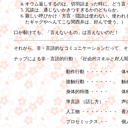
オウム返しするのは、切羽詰まった時に、どう言
冗談は、通じないかきつすぎるかのどちらか。
親しい呼びかけ・方言・隠語は使わない。使われ
たギャグやへんてこな関西弁は、好んで使う。）
口が裂けても、「言えないもの」は言えないのだ！
それから、非・言語的なコミュニケーションだって、そ
ナップによる非・言語的行動：
『社会的スキルと対人関
動作行動 ・・・・・・
体
接触行動 ・・・・・・
触
身体的特徴 ・・・・
体
準言語 （話し方）・
声
人工物 ・・・・・・・・
香
プロセミックス ・・
個