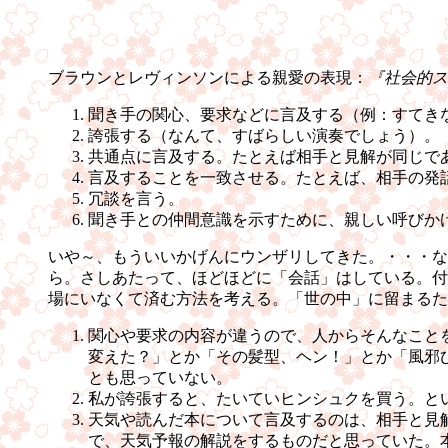
ブラウンとレヴィンソンによる親愛の表現：
『社会的ス
聞き手の関心、要求などに言及する（例：すてき
誇張する（なんて、すばらしい演奏でしょう）。
共通点に言及する。たとえば相手と見解が同じで
言及することを一致させる。たとえば、相手の発
冗談を言う。
聞き手との仲間意識を示すために、親しい呼びか
いや～、もういいかげんにウンザリしてきた。・・・な
ら。さしあたって、ほどほどに「会話」はしている。付
場にいなくて済む方法を考える。「世の中」に留まるた
関心や要求の内容が違うので、人からそんなこと
変えた？」とか「その髪型、ヘン！」とか「風邪
とも思っていない。
私が誇張すると、たいていヒンシュクを買う。と
天気や読んだ本について言及するのは、相手と見
で、天気予報の解説をするものだと思っていた。